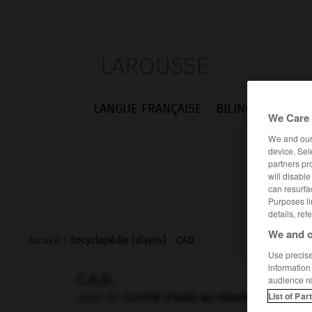
LAROUSSE
LANGUE FRANÇAISE
BILINGUES
FLA
We Care 
We and ou
device. Sel
partners pr
will disabl
can resurfa
Purposes li
details, ref
We and o
Accueil
>
Encyclopédie [divers]
>
CAD
Use precise 
information
C.A.D.
audience r
List of Par
sigle de
Comité d'aide au développement