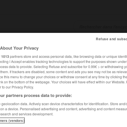
Refuse and subsc
SHCARDS
TRADUCTEUR
CONJUGATEUR
ENCYCLOPÉD
About Your Privacy
r
1013
partners store and access personal data, like browsing data or unique identif
ecting I Accept enables tracking technologies to support the purposes shown unde
ocess data to provide. Selecting Refuse and subscribe for 0.99€ > or withdrawing y
e them. If trackers are disabled, some content and ads you see may not be as relevan
ce this menu to change your choices or withdraw consent at any time by clicking t
nk on the bottom of the webpage. Your choices will have effect within our Website.
er to our Privacy Policy.
ur partners process data to provide:
geolocation data. Actively scan device characteristics for identification. Store and
 on a device. Personalised advertising and content, advertising and content measu
esearch and services development.
tners (vendors)