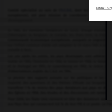
Show Pur
Comité spécialisé au sein de l'
O.C.D.E.
, dont les membres, au
européenne), ont pour mission de coordonner et de comptab
développement.
En 1960, les membres fondateurs du G.A.D., Groupe d'assistanc
l'Allemagne, la Belgique, le Canada, les États-Unis, la France
Communauté économique européenne, auxquels se joignent dans l
sur l'effort commun d'aide est adoptée le 29 mars 1961 à Londr
installé à Paris.
Les uns après les autres, les pays développés vont adhérer au C.
Suède en 1965, l'Australie en 1966, la Suisse en 1968, la Nouvelle
et le Portugal en 1991, le Luxembourg en 1992, le Grèce en 1
d'observateurs auprès du C.A.D. en 1994.
Le premier des rapports annuels sur les politiques et les effo
majorité des questions et des thèmes d'étude sur lesquels le C.A
transférer 1 % du revenu des pays donateurs aux pays en dével
des Églises en 1958. Des études et des discussions ont ramené cet
Pour 2008, les États-Unis viennent en tête des donateurs avec 26 
aux Pays-Bas qui consacrent 0,8 % de leur PIB à ce poste. La Fra