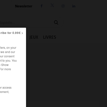
Newsletter




ribe for 0.99€ >
IE
CUISINE
JEUX
LIVRES
iers, on your
r we and our
our consent
t to you. You
he Show
 For more
/or access
rement,