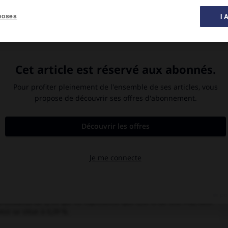
poses
I 
 nombre de vingt-trois (y compris la Commission économique
iliser les différents types d'aides accordées aux pays en
e pour le développement, qui deviendra en 1961 le C.A.D., sont
, l'Italie, le Portugal, le Royaume-Uni et la Commmission de la
e courant de l'année le Japon et les Pays-Bas. Une résolution
es, tandis qu'il est décidé que le bureau de son président sera
A.D. : la Norvège en 1962, le Danemark en 1963, l'Autriche et la
-Zélande en 1973, la Finlande en 1975, l'Irlande en 1985, l'Espagne
999. Par ailleurs le Mexique et le PNUD ont obtenu le statut
rts d'aide au développement est publié en 1962. Il présente la
.D. travaillera par la suite. Tout particulièrement l'objectif de
oppement, selon la suggestion faite par le Conseil oecuménique
 objectif à 0,7 % à l'horizon 2015.
milliards de $, ce qui ne représente que 0,18 % de leur PIB, face
nce se situe à 0,39 %.