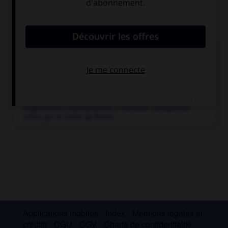
Articles associés
banque.
[ÉCONOMIE]
Établissement financier qui, recevant des
fonds du public, les emploie...
CEE
Organisation internationale à vocation européenne
créée par le traité de Rome...
Applications mobiles
Index
Mentions légales et
crédits
CGU
CGV
Charte de confidentialité