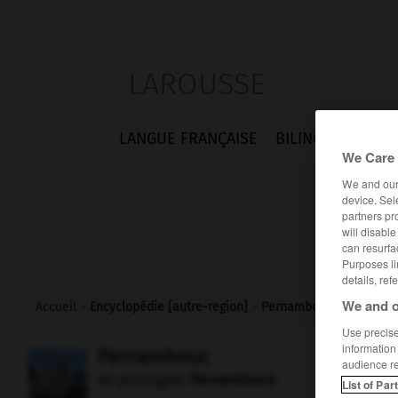
LAROUSSE
LANGUE FRANÇAISE
BILINGUES
FLA
We Care 
We and ou
device. Sel
partners pr
will disabl
can resurfa
Purposes li
details, ref
We and o
Accueil
>
Encyclopédie [autre-region]
>
Pernambouc
Use precise 
information
Pernambouc
audience r
en portugais
Pernambuco
List of Par