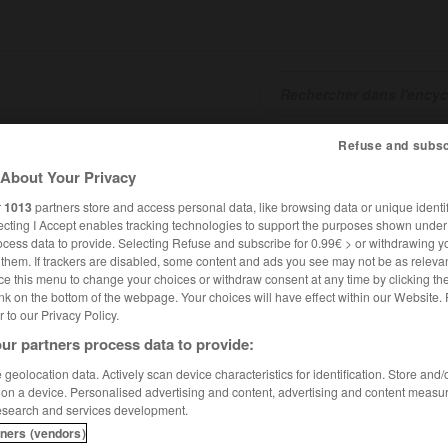
Refuse and subsc
SHCARDS
TRADUCTEUR
CONJUGATEUR
ENCYCLOPÉD
About Your Privacy
r
1013
partners store and access personal data, like browsing data or unique identif
ecting I Accept enables tracking technologies to support the purposes shown unde
ocess data to provide. Selecting Refuse and subscribe for 0.99€ > or withdrawing y
e them. If trackers are disabled, some content and ads you see may not be as relevan
ce this menu to change your choices or withdraw consent at any time by clicking t
nk on the bottom of the webpage. Your choices will have effect within our Website.
er to our Privacy Policy.
ur partners process data to provide:
geolocation data. Actively scan device characteristics for identification. Store and
 on a device. Personalised advertising and content, advertising and content measu
esearch and services development.
tners (vendors)