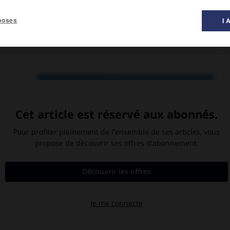
poses
I 
domaines
 humide,
e de la
illeries
l et les
cheurs,
de, avec
rousse à
f et du
 humides
Olinda, Brésil
le socle
breuses
z dynamiques (Arcoverde, Pesqueira, Belo Jardim, Caruaru).