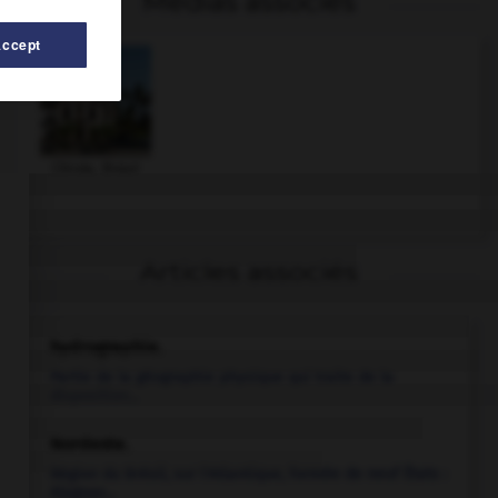
Médias associés
Accept
Olinda, Brésil
Articles associés
hydrographie
.
Partie de la géographie physique qui traite de la
disposition...
Nordeste
.
Région du Brésil, sur l'Atlantique, formée de neuf États :
Alagoas...