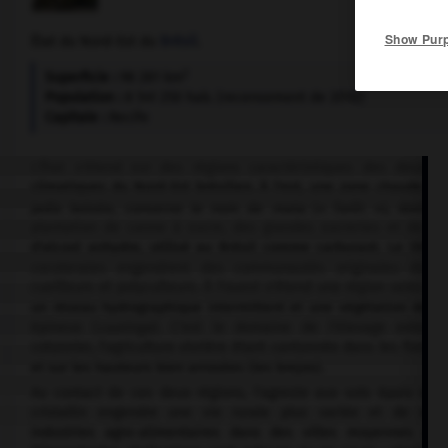
Show Pur
État du Nord-Est du
Brésil
.
2
Superficie :
98 281 km
Population :
8 541 250 hab. (recensement de 2010)
Capitale :
Recife
L'État s'étend sur des régions caractéristiques des deux 
climatiques du Nord-Est brésilien. À l'est, une zone chaude et
jadis boisée, conserve le nom de
mata
(« forêt »), domain
plantation de canne à sucre, des grandes sucreries et de dist
d'alcool anhydre, utilisé au Brésil comme carburant. Le littora
cocoteraies engendrent des communautés originales de pê
cueilleurs et polyculteurs. À l'ouest s'étend une région semi-ari
un réseau hydrographique intermittent et une végétation de b
épineux (
caatinga
). C'est le domaine de l'élevage extensi
cotonnier, l'agriculture vivrière étant cantonnée dans les fonds
et sur les hauteurs bien arrosées (les brejos).
Au contact de ces deux régions, l'agreste aux sols épais sur 
cristallin engendre une vie rurale plus variée et de nom
industries agro-alimentaires dans des villes moyennes asse