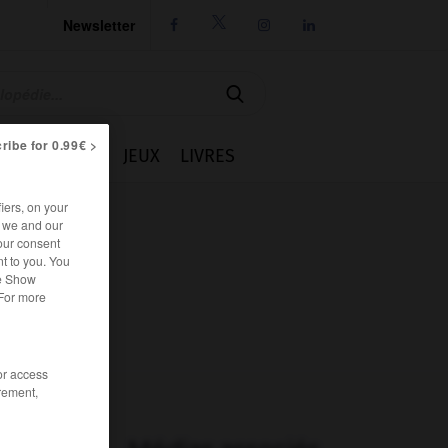
Newsletter




ribe for 0.99€ >
IE
CUISINE
JEUX
LIVRES
iers, on your
r we and our
our consent
t to you. You
he Show
 For more
/or access
rement,