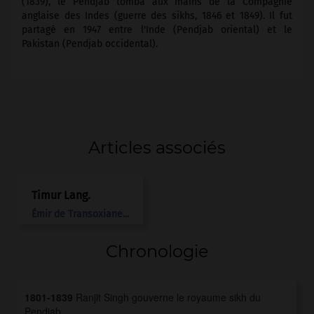
(1839), le Pendjab tomba aux mains de la Compagnie
anglaise des Indes (guerre des sikhs, 1846 et 1849). Il fut
partagé en 1947 entre l'Inde (Pendjab oriental) et le
Pakistan (Pendjab occidental).
Articles associés
Timur Lang
.
Émir de Transoxiane...
Chronologie
1801-1839
Ranjit Singh gouverne le royaume sikh du
Pendjab.