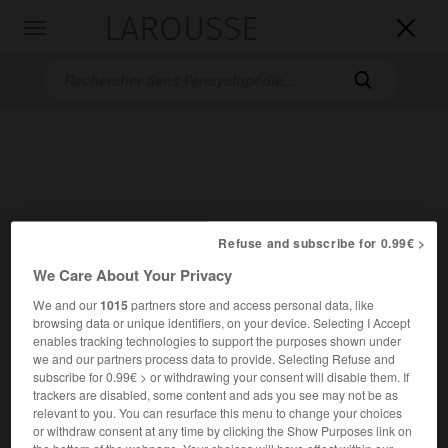
LAROUSSE

Toggle
navigation

Refuse and subscribe for 0.99€ >
Accueil
>
Encyclopédie [autre-region]
>
Missouri
We Care About Your Privacy
Missouri
We and our
1015
partners store and access personal data, like
browsing data or unique identifiers, on your device. Selecting I Accept
enables tracking technologies to support the purposes shown under
we and our partners process data to provide. Selecting Refuse and
subscribe for 0.99€ > or withdrawing your consent will disable them. If
trackers are disabled, some content and ads you see may not be as
État du centre des États-Unis.
relevant to you. You can resurface this menu to change your choices
2
or withdraw consent at any time by clicking the Show Purposes link on
Superficie :
180 486 km
the bottom of the webpage. Your choices will have effect within our