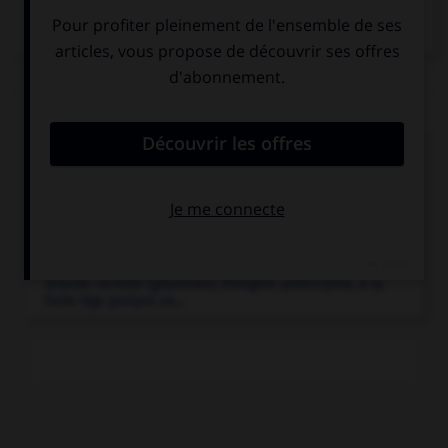
Articles associés
États-Unis
.
État fédéral d'Amérique du Nord, incluant l'Alaska (au
nord-ouest du Canada) et les îles Hawaii (dans le
Pacifique nord)...
maïs.
Grande céréale (graminée) d'origine américaine, à la
forte tige portant un...