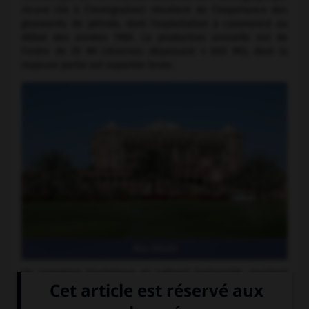
récent (lié à l'immigration) résultent de l'importance des
gisements de pétrole, dont l'exploitation a commencé au
début des années 1960. La production annuelle est de
l'ordre de 35 Mt (réserves dépassant 4 000 Mt), dont la
majeure partie est exportée brute.
Abu Dhabi
Un complexe touristique et culturel (université, musées)
est en cours d'aménagement sur l'île de Saadiyat. Circuit
automobile.