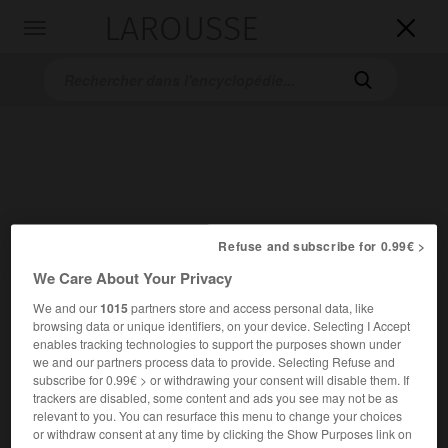
LAROUSSE

Toggle
navigation

Refuse and subscribe for 0.99€ >
Accueil
>
Encyclopédie [autre-region]
>
Abu Dhabi
We Care About Your Privacy
Abu Dhabi
We and our
1015
partners store and access personal data, like
browsing data or unique identifiers, on your device. Selecting I Accept
Abu Zabi
ou
enables tracking technologies to support the purposes shown under
we and our partners process data to provide. Selecting Refuse and
subscribe for 0.99€ > or withdrawing your consent will disable them. If
trackers are disabled, some content and ads you see may not be as
relevant to you. You can resurface this menu to change your choices
or withdraw consent at any time by clicking the Show Purposes link on