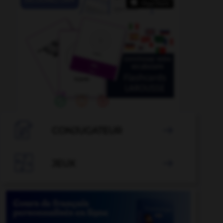

CONJUGATEUR


JEUX
