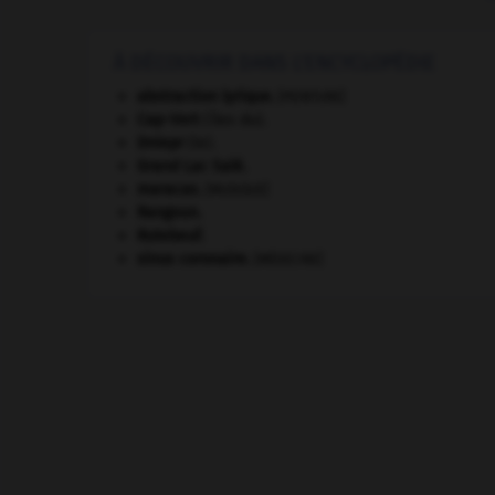
À DÉCOUVRIR DANS L'ENCYCLOPÉDIE
abstraction lyrique
.
[PEINTURE]
Cap-Vert
(îles du).
Dniepr
(le).
Grand Lac Salé
.
maracas
.
[MUSIQUE]
Rangoun
.
Rutebeuf
.
sinus coronaire
.
[MÉDECINE]