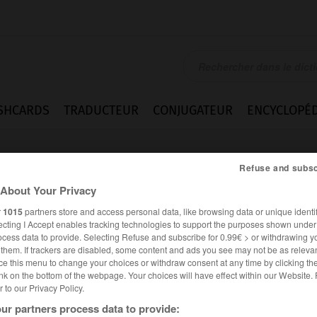
SHCARDS
TRADUCTEUR
CONJUGATEUR
ENCYCLOPÉD
Refuse and subsc
About Your Privacy
r
1015
partners store and access personal data, like browsing data or unique identif
ecting I Accept enables tracking technologies to support the purposes shown unde
ocess data to provide. Selecting Refuse and subscribe for 0.99€ > or withdrawing y
e them. If trackers are disabled, some content and ads you see may not be as relevan
ce this menu to change your choices or withdraw consent at any time by clicking t
nk on the bottom of the webpage. Your choices will have effect within our Website.
er to our Privacy Policy.
es synonymes :
ur partners process data to provide:
n-blanc