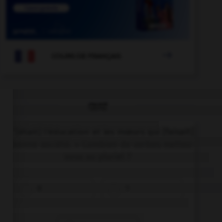

COURS DE FRANÇAIS
QUIZ
« C'[était] l'éducation et les mœurs qui [faisait]
la bonne société. » Combien de verbes mettez-
vous au pluriel ?
0
1