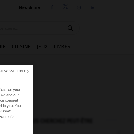
Newsletter




IE
CUISINE
JEUX
LIVRES
ribe for 0.99€ >
iers, on your
r we and our
our consent
t to you. You
he Show
 For more
VOUS CHERCHEZ PEUT-ÊTRE