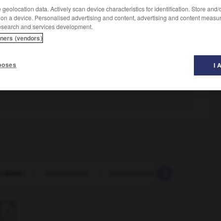
geolocation data. Actively scan device characteristics for identification. Store and
 on a device. Personalised advertising and content, advertising and content measu
esearch and services development.
tners (vendors)
poses
I 
n-blanc
-
bouillonnant
-
bouillonnement
-
bouillonne
