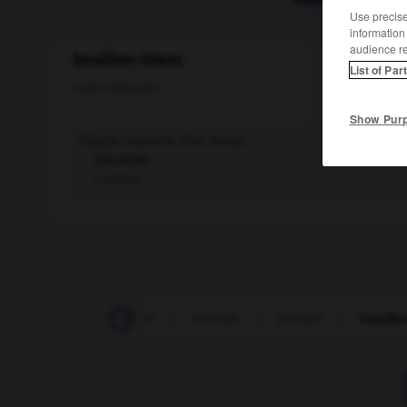
Use precise 
information
audience r
bouillon-blanc
List of Par
nom masculin
Show Pur
Plante couverte d'un duvet.
Synonyme :
molène.
bouillant
-
bouille
-
bouillie
-
bouillir
-
bouillo