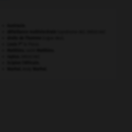
Austrasie
.
défaillance multiviscérale
(syndrome de).
[MÉDECINE]
droits de l'homme
(Ligue des).
er
Louis I
le Pieux.
Matthieu
.
saint
Matthieu
.
raptus
.
[MÉDECINE]
Scipion l'Africain
.
Warhol
.
Andy
Warhol
.