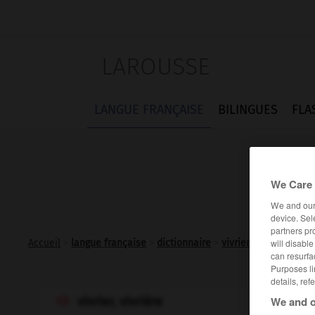
LAROUSSE
LANGUE FRANÇAISE
BILINGUES
FLA
We Care 
We and ou
device. Sel
partners pr
will disabl
Accueil
>
langue française
>
dictionnaire
>
vivrier adj.
can resurfa
Purposes li
details, ref
We and o
vivrier, vivrière
