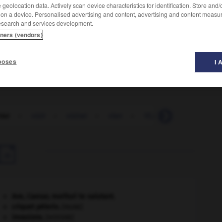
geolocation data. Actively scan device characteristics for identification. Store and
 on a device. Personalised advertising and content, advertising and content measu
esearch and services development.
tners (vendors)
 l'alimentation humaine.
poses
I 
rier
-
vizir
-
vizirat
-
vlan
-
VLBI
-
vlog
-
v

Ave, Caesar, morituri te salutant
.
criquet pélerin
.
[FAUNE]
invasions.
[HISTOIRE]