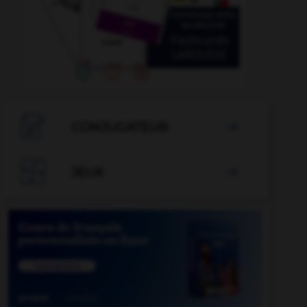

CONJUGATEUR


JEUX
