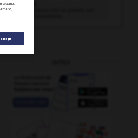
/or access
vivrier adj.
rement,
Se dit des cultures dont les produits sont
destinés à l'alimentation...
Accept
OUTILS
ivoter
-
vivre
-
vivre
-
vivré
-
vivre-ensemble
-