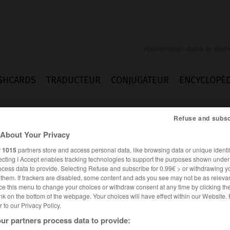
SHCARDS
TRADUCTEUR
CONJUGATEUR
ENCYCLOPÉD
Refuse and subsc
About Your Privacy
r
1015
partners store and access personal data, like browsing data or unique identif
ecting I Accept enables tracking technologies to support the purposes shown unde
ocess data to provide. Selecting Refuse and subscribe for 0.99€ > or withdrawing y
e them. If trackers are disabled, some content and ads you see may not be as relevan
ce this menu to change your choices or withdraw consent at any time by clicking t
nk on the bottom of the webpage. Your choices will have effect within our Website.
er to our Privacy Policy.
ur partners process data to provide: