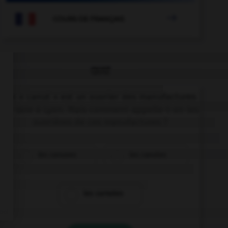

COURS DE FRANÇAIS
QUIZ
Un « canut » est un ouvrier des manufactures
de soie à Lyon. Mais comment appelle-t-on les
ouvrières de ces manufactures ?
les canuses
les canutes
les carnutes