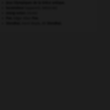
Jeux Olympiques de la Grèce antique
.
locomoteur
(appareil).
[MÉDECINE]
orang-outan
.
[FAUNE]
Poe
.
Edgar Allan
Poe
.
Stendhal
.
Henri Beyle, dit
Stendhal
.