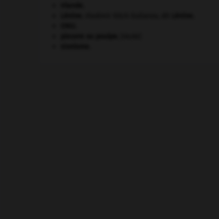
Irlande
.
Lénine
.
Vladimir Ilitch Oulianov, dit
Lénine
.
ONU
.
pieuvre ou poulpe
.
[FAUNE]
sionisme.