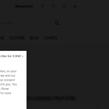
Newsletter




IE
CUISINE
JEUX
LIVRES
ribe for 0.99€ >
iers, on your
r we and our
our consent
t to you. You
he Show
 For more
VOUS CHERCHEZ PEUT-ÊTRE