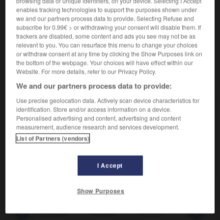
browsing data or unique identifiers, on your device. Selecting I Accept
Répartir des choses ou des personnes, les distribuer
2.
enables tracking technologies to support the purposes shown under
par groupes, par ensembles :
Ventiler les dossiers.
we and our partners process data to provide. Selecting Refuse and
Évaluer la valeur respective de divers biens qui ont été
3.
subscribe for 0.99€ > or withdrawing your consent will disable them. If
trackers are disabled, some content and ads you see may not be as
vendus ensemble pour un prix global.
relevant to you. You can resurface this menu to change your choices
or withdraw consent at any time by clicking the Show Purposes link on
the bottom of the webpage. Your choices will have effect within our
Website. For more details, refer to our Privacy Policy.
VOUS CHERCHEZ PEUT-ÊTRE
We and our partners process data to provide:
Use precise geolocation data. Actively scan device characteristics for
ventiler v.t.
identification. Store and/or access information on a device.
Répartir certaines dépenses ou certains frais entre
Personalised advertising and content, advertising and content
measurement, audience research and services development.
différents comptes.
List of Partners (vendors)
ventiler v.t.
Faire circuler l'air dans une ambiance, soit en
puisant de...
I Accept
Show Purposes
tion
-
ventilation
-
ventiler
-
ventiler
-
ventileuse