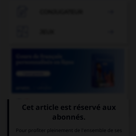

CONJUGATEUR


JEUX


COURS DE FRANÇAIS
QUIZ