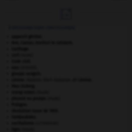

À DÉCOUVRIR DANS L'ENCYCLOPÉDIE
appareil génital.
Ave, Caesar, morituri te salutant
.
Carthage
.
cerf
.
[FAUNE]
Code civil.
eau.
.
[DOSSIER]
groupe sanguin.
Lénine
.
Vladimir Ilitch Oulianov, dit
Lénine
.
Mao Zedong
.
orang-outan
.
[FAUNE]
pieuvre ou poulpe
.
[FAUNE]
Pologne
.
révolution russe de 1905
.
Seldjoukides
.
surréalisme.
[LITTÉRATURE]
tigre
.
[FAUNE]