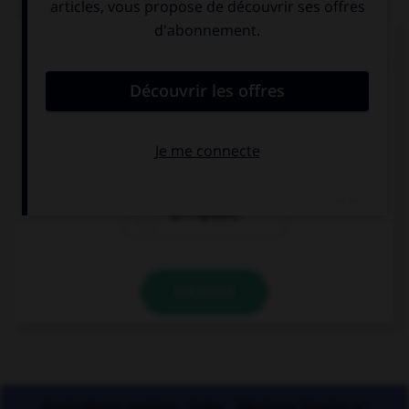
Lequel de ces substantifs n'est pas une marque
déposée et ne prend donc normalement pas de
majuscule ?
une Rustine
un Sécateur
un Frigidaire
VALIDER
Applications mobiles
Index
Mentions légales et