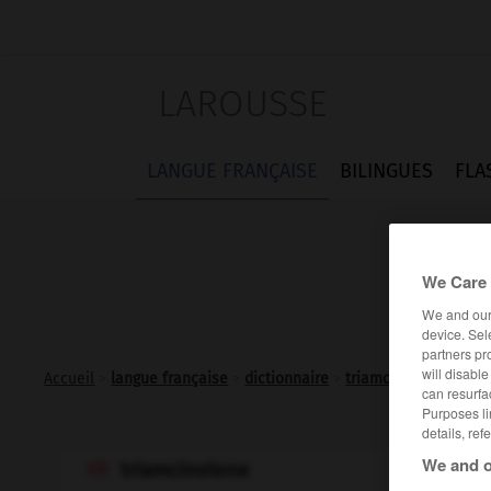
LAROUSSE
LANGUE FRANÇAISE
BILINGUES
FLA
We Care 
We and ou
device. Sel
partners pr
will disabl
Accueil
>
langue française
>
dictionnaire
>
triamcinolone n.f.
can resurfa
Purposes li
details, ref
We and o
triamcinolone
