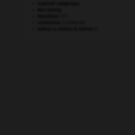
impératif catégorique.
Mao Zedong
.
e
République
(V
).
surréalisme.
[LITTÉRATURE]
tableau A, tableau B, tableau C.