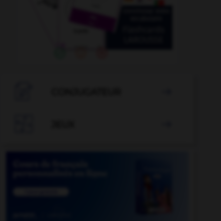

CONJUGATEUR


JEUX
