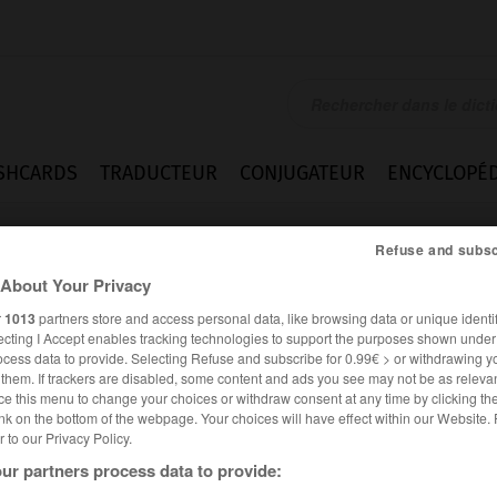
SHCARDS
TRADUCTEUR
CONJUGATEUR
ENCYCLOPÉD
Refuse and subsc
About Your Privacy
r
1013
partners store and access personal data, like browsing data or unique identif
ecting I Accept enables tracking technologies to support the purposes shown unde
ocess data to provide. Selecting Refuse and subscribe for 0.99€ > or withdrawing y
e them. If trackers are disabled, some content and ads you see may not be as relevan
ce this menu to change your choices or withdraw consent at any time by clicking t
nk on the bottom of the webpage. Your choices will have effect within our Website.
er to our Privacy Policy.
ur partners process data to provide: