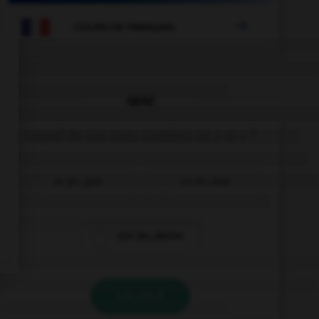

COURS DE FRANÇAIS
QUIZ
Lequel de ces mots contient un « m » ?
un po…pon
un bo…bon
une bo…bonne
VALIDER