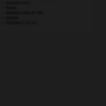
manchot
.
[FAUNE]
Prusse
.
révolution russe de 1905
.
synapse.
Versailles
(traité de).