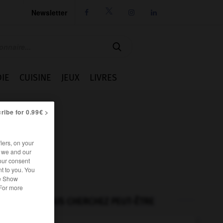
Newsletter




IE
CUISINE
JEUX
LIVRES
ribe for 0.99€ >
iers, on your
r we and our
our consent
t to you. You
he Show
 For more
VOUS CHERCHEZ PEUT-ÊTRE