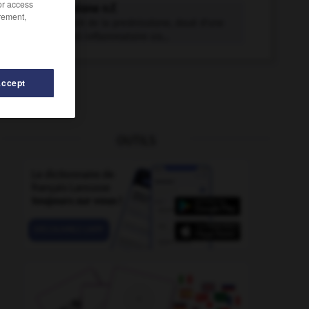
/or access
triamcinolone n.f.
rement,
Dérivé fluoré de la prednisolone, doué d'une
activité anti-inflammatoire six...
Accept
OUTILS
ire
-
triangulation
-
triadique
-
triage
-
trial
-