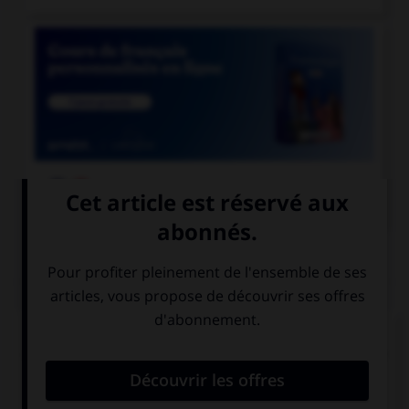

COURS DE FRANÇAIS
QUIZ
Lequel de ces substantifs n'est pas une marque
déposée et ne prend donc normalement pas de
majuscule ?