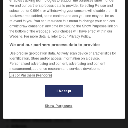
we and our partners process data to provide. Selecting Refuse and
subscribe for 0.99€ > or withdrawing your consent will disable them. If
trackers are disabled, some content and ads you see may not be as
relevant to you. You can resurface this menu to change your choices
VOUS CHERCHEZ PEUT-ÊTRE
or withdraw consent at any time by clicking the Show Purposes link on
the bottom of the webpage. Your choices will have effect within our
Website. For more details, refer to our Privacy Policy.
tchitola n.m.
We and our partners process data to provide:
Arbre de l'Afrique tropicale, au bois brun-rouge,
utilisé en menuiserie...
Use precise geolocation data. Actively scan device characteristics for
identification. Store and/or access information on a device.
Personalised advertising and content, advertising and content
measurement, audience research and services development.
List of Partners (vendors)
-
tchin
-
tchine
-
tchitola
-
tchouktche
-
tchoul
I Accept

Show Purposes
À DÉCOUVRIR DANS L'ENCYCLOPÉDIE
absorption intestinale
.
[MÉDECINE]
Ardenne
.