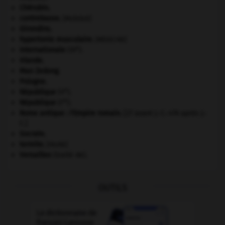
Chérubin
.
contrebasse
.
[MUSIQUE]
Girondins
.
hypertonie musculaire
.
[MÉDECINE]
e
Internationale
(III
).
Irlande
.
Mao Zedong
.
Pologne
.
e
République
(V
).
re
République
(I
).
Rome antique : l'Empire romain
.
[27 avant J.-C.-476 après J.-
C.]
Socrate
.
termite
.
[FAUNE]
Versailles
(traité de).
OUTILS