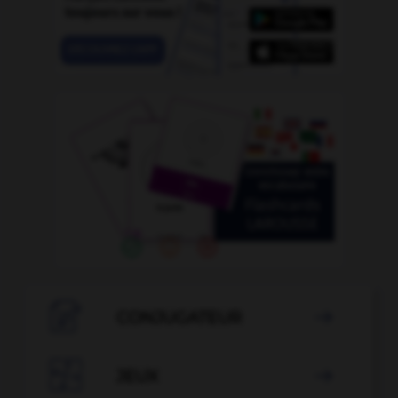

CONJUGATEUR


JEUX
