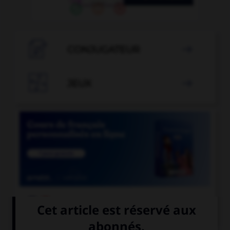

CONJUGATEUR


JEUX


COURS DE FRANÇAIS