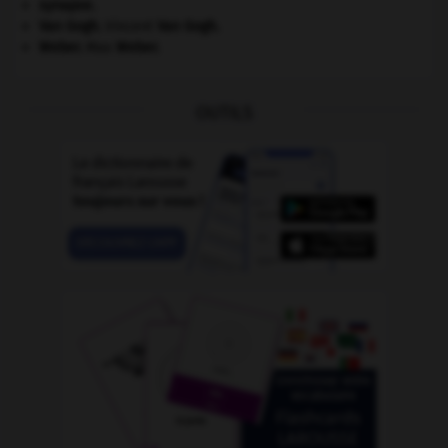
synapse.
Van Gogh
.
Vincent
Van Gogh
.
Weber
.
Max
Weber
.
OUTILS