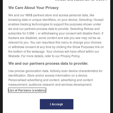
la valeur s'élimine dans la mesure elle-même.
We Care About Your Privacy
Poids à vide, que l'on doit déduire du poids brut pour
2.
We and our
1015
partners store and access personal data, like
connaître le poids de la marchandise contenue dans un
browsing data or unique identifiers, on your device. Selecting I Accept
récipient, un emballage, un véhicule.
enables tracking technologies to support the purposes shown under
we and our partners process data to provide. Selecting Refuse and
Réduction du prix accordée au titre de l'emballage.
3.
subscribe for 0.99€ > or withdrawing your consent will disable them. If
trackers are disabled, some content and ads you see may not be as
relevant to you. You can resurface this menu to change your choices
or withdraw consent at any time by clicking the Show Purposes link on
VOUS CHERCHEZ PEUT-ÊTRE
the bottom of the webpage. Your choices will have effect within our
Website. For more details, refer to our Privacy Policy.
We and our partners process data to provide:
tare n.f.
Use precise geolocation data. Actively scan device characteristics for
Grandeur de compensation (masse non marquée,
identification. Store and/or access information on a device.
dans le cas d'une balance) qui sert à amener un
Personalised advertising and content, advertising and content
instrument...
measurement, audience research and services development.
tare n.f.
List of Partners (vendors)
Défectuosité physique ou psychique, le plus
souvent héréditaire, présentée par...
I Accept
tarer v.t.
Peser le contenant d'une marchandise emballée et