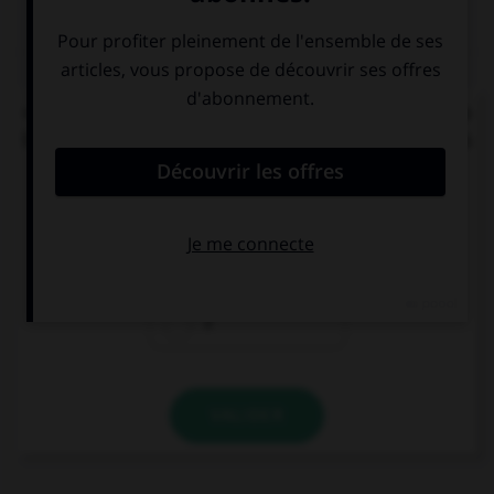
QUIZ
« C'[était] l'éducation et les mœurs qui [faisait] la
bonne société. » Combien de verbes mettez-vous
au pluriel ?
0
1
2
VALIDER