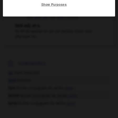
Show Purposes
en défalquer le...
être taré v. passif
Être gâté par une défectuosité.
taré adj. et n.
Se dit de quelqu'un qui est porteur d'une tare
physique ou...

HOMONYMES
tar
nom masculin
tard
adverbe
tare
forme conjuguée du verbe
tarer
tarent
forme conjuguée du verbe
tarer
tares
forme conjuguée du verbe
tarer