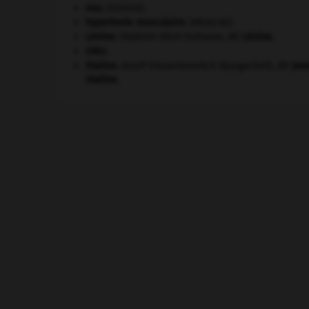
eau.
.
[DOSSIER]
hypertonie musculaire
.
[MÉDECINE]
Lénine
.
Vladimir Ilitch Oulianov, dit
Lénine
.
ONU
.
Staline
.
Iossif Vissarionovitch Djougachvili, dit
Jos
Staline
.