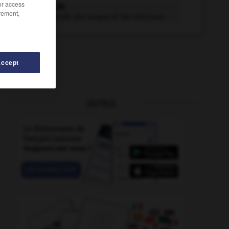
/or access
talpidé n.m.
rement,
Nom de famille des taupes et des desmans.
Accept
OUTILS
s
-
talose
-
talot
-
taloté
-
talpache
-
talpack