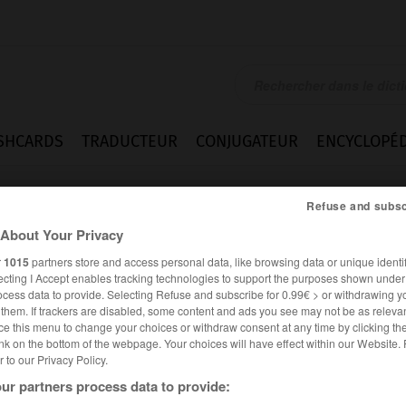
SHCARDS
TRADUCTEUR
CONJUGATEUR
ENCYCLOPÉD
Refuse and subsc
About Your Privacy
r
1015
partners store and access personal data, like browsing data or unique identif
ecting I Accept enables tracking technologies to support the purposes shown unde
ocess data to provide. Selecting Refuse and subscribe for 0.99€ > or withdrawing y
e them. If trackers are disabled, some content and ads you see may not be as relevan
ce this menu to change your choices or withdraw consent at any time by clicking t
nk on the bottom of the webpage. Your choices will have effect within our Website.
er to our Privacy Policy.
ur partners process data to provide: