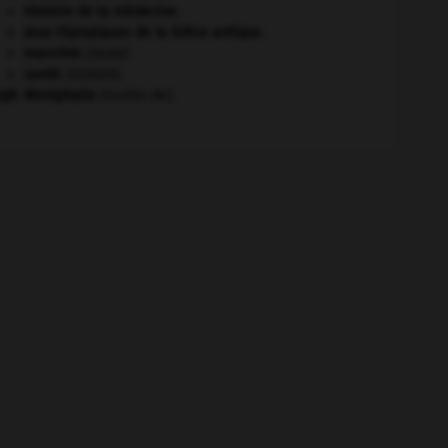
histoire de la médecine.
Jeux Olympiques de la Grèce antique
.
manchot
.
[FAUNE]
santé.
.
[DOSSIER]
eph
Westphalie
(traités de).