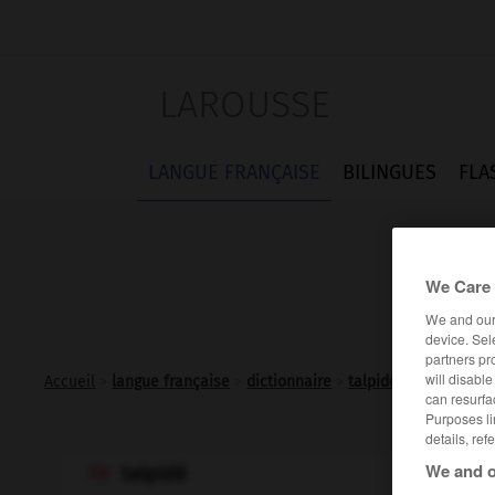
LAROUSSE
LANGUE FRANÇAISE
BILINGUES
FLA
We Care 
We and ou
device. Sel
partners pr
will disabl
Accueil
>
langue française
>
dictionnaire
>
talpidé n.m.
can resurfa
Purposes li
details, ref
We and o
talpidé
