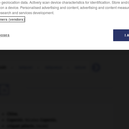
geolocation data. Actively scan device characteristics for identification. Store and
 on a device. Personalised advertising and content, advertising and content measu
esearch and services development.
tners (vendors)
poses
I 
pidé
-
talquer
-
talqueux
-
talure
-
talus
-
talu

Chine
.
Copernic
.
Nicolas
Copernic
.
criquet pélerin
.
[FAUNE]