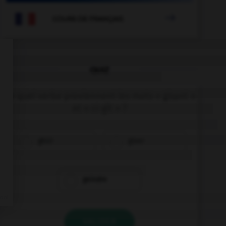

COURS DE FRANÇAIS
QUIZ
De quel verbe proviennent les mots « gisant »
et « ci-gît » ?
gésir
giser
geindre
VALIDER