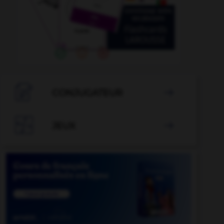

CONJUGATEUR


JEUX
