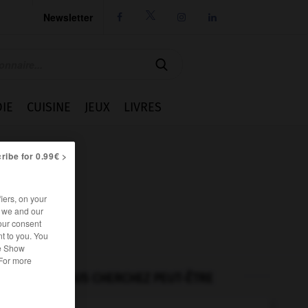
Newsletter




IE
CUISINE
JEUX
LIVRES
ribe for 0.99€ >
iers, on your
r we and our
our consent
t to you. You
he Show
 For more
VOUS CHERCHEZ PEUT-ÊTRE