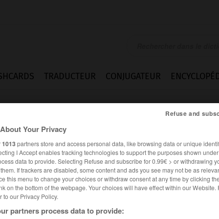
SHCARDS
TRADUCTEUR
CONJUGATEUR
ENCYCLOPÉD
Refuse and subsc
About Your Privacy
r
1013
partners store and access personal data, like browsing data or unique identif
ecting I Accept enables tracking technologies to support the purposes shown unde
ocess data to provide. Selecting Refuse and subscribe for 0.99€ > or withdrawing y
e them. If trackers are disabled, some content and ads you see may not be as relevan
ce this menu to change your choices or withdraw consent at any time by clicking t
nk on the bottom of the webpage. Your choices will have effect within our Website.
er to our Privacy Policy.
Expressions
ur partners process data to provide: