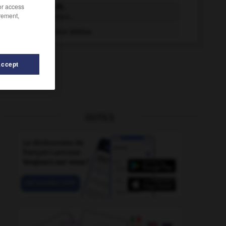
télétex n.m.
/or access
rement,
Service télétex...
Service télétex
Accept
OUTILS
ement
-
télétransmettre
-
télésignalisation
-
téléski
-