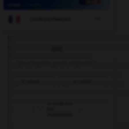

COURS DE FRANÇAIS
QUIZ
Que n'exprime pas le subjonctif ?
la volonté
le souhait
la réalité d'un
fait
incontestable