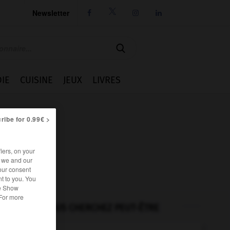
Newsletter




IE
CUISINE
JEUX
LIVRES
ribe for 0.99€ >
iers, on your
r we and our
our consent
t to you. You
he Show
 For more
VOUS CHERCHEZ PEUT-ÊTRE