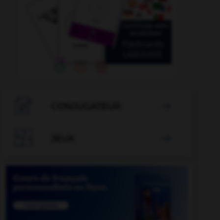

CONJUGATEUR


JEUX
