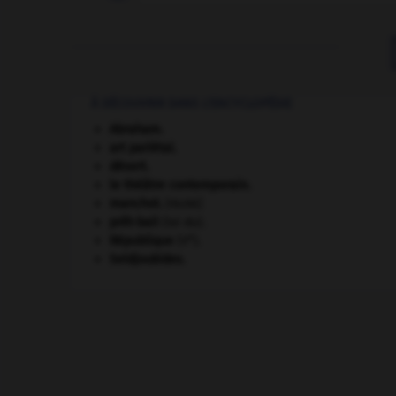
À DÉCOUVRIR DANS L'ENCYCLOPÉDIE
Abraham
.
art pariétal.
désert.
le théâtre contemporain.
manchot
.
[FAUNE]
prêt-bail
(loi du).
e
République
(V
).
Seldjoukides
.