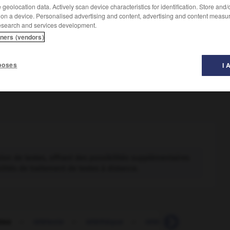
geolocation data. Actively scan device characteristics for identification. Store and
 on a device. Personalised advertising and content, advertising and content measu
esearch and services development.
tners (vendors)
poses
I 
ion de textes, offrant des possibilités supplémentaires
ilités de traitement de textes à distance.
étex
-
télétexte
-
téléthèque
-
télétoxie
-
télétrait