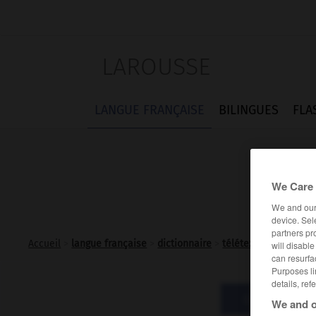
LAROUSSE
LANGUE FRANÇAISE
BILINGUES
FLA
We Care 
We and ou
device. Sel
partners pr
Accueil
>
langue française
>
dictionnaire
>
télétex n.m.
will disabl
can resurfa
Purposes li
details, ref
Définitions
We and o