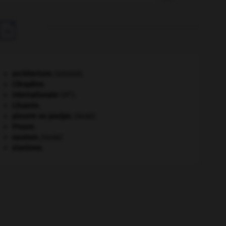

architecture.
.
[DOSSIER]
Cléopâtre
.
e
Internationale
(III
).
Lituanie
.
pieuvre ou poulpe
.
[FAUNE]
Prusse
.
saumon
.
[FAUNE]
sionisme.