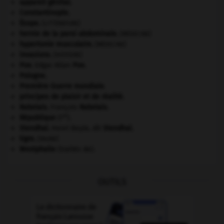
appareil génital.
Constantinople
.
Ésope
.
[LITTÉRATURE]
hernie de la paroi abdominale
.
[MÉDECINE]
hypertonie musculaire
.
[MÉDECINE]
invasions.
[HISTOIRE]
Poe
.
Edgar Allan
Poe
.
Pologne
.
Première Guerre mondiale
.
principes de plaisir et de réalité.
Rabelais
.
François
Rabelais
.
re
République
(I
).
Stendhal
.
Henri Beyle, dit
Stendhal
.
tigre
.
[FAUNE]
Westphalie
(traités de).
OUTILS