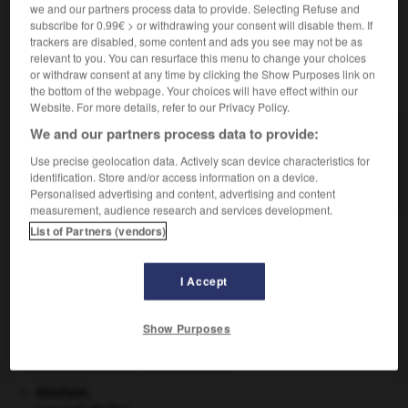
homme.
we and our partners process data to provide. Selecting Refuse and
subscribe for 0.99€ > or withdrawing your consent will disable them. If
trackers are disabled, some content and ads you see may not be as
relevant to you. You can resurface this menu to change your choices
or withdraw consent at any time by clicking the Show Purposes link on
VOUS CHERCHEZ PEUT-ÊTRE
the bottom of the webpage. Your choices will have effect within our
Website. For more details, refer to our Privacy Policy.
We and our partners process data to provide:
succube n.m.
Démon qui revêt une apparence femelle,
Use precise geolocation data. Actively scan device characteristics for
généralement humaine, afin d'entretenir...
identification. Store and/or access information on a device.
Personalised advertising and content, advertising and content
measurement, audience research and services development.
List of Partners (vendors)
ion
-
succomber
-
succube
-
succulence
-
succu
I Accept

Show Purposes
À DÉCOUVRIR DANS L'ENCYCLOPÉDIE
Abraham
.