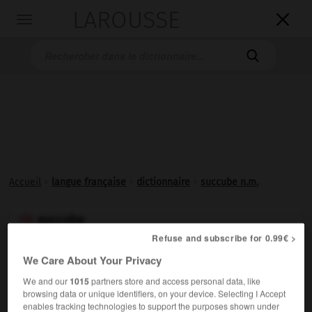
LAROUSSE

Toggle
navigation

Accueil
>
langue française
>
dictionnaire
>
succube n.m.
succube

Refuse and subscribe for 0.99€ >
nom masculin
(bas latin
succuba,
du latin classique
cubare,
être
We Care About Your Privacy
couché)
We and our
1015
partners store and access personal data, like
Démon qui revêt une apparence femelle, généralement
browsing data or unique identifiers, on your device. Selecting I Accept
humaine, afin d'entretenir des rapports sexuels avec un
enables tracking technologies to support the purposes shown under