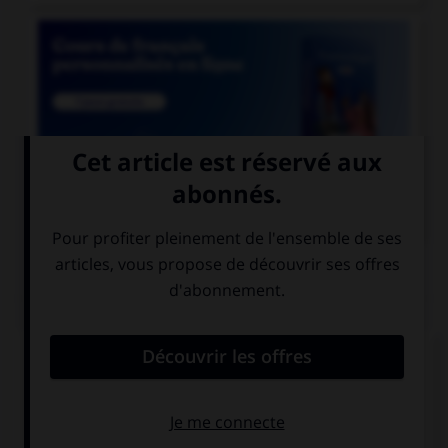

COURS DE FRANÇAIS
QUIZ
Athéna était surnommée «la déesse...»
aux yeux pairs
aux yeux pers