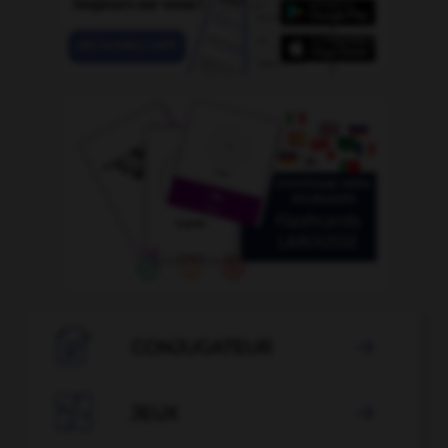

CONJUGATEUR


JEUX
