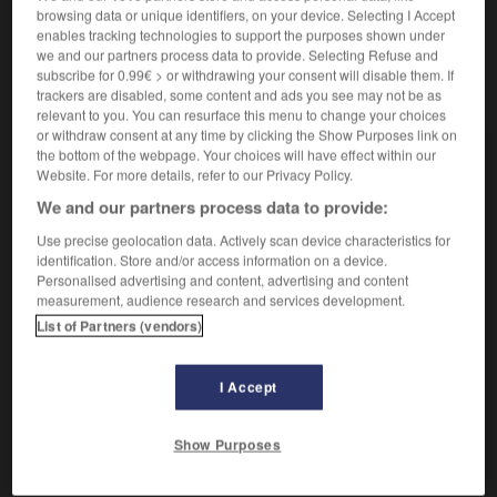
browsing data or unique identifiers, on your device. Selecting I Accept
enables tracking technologies to support the purposes shown under
we and our partners process data to provide. Selecting Refuse and
subscribe for 0.99€ > or withdrawing your consent will disable them. If
VOUS CHERCHEZ PEUT-ÊTRE
trackers are disabled, some content and ads you see may not be as
relevant to you. You can resurface this menu to change your choices
or withdraw consent at any time by clicking the Show Purposes link on
sous-faîte n.m.
the bottom of the webpage. Your choices will have effect within our
Website. For more details, refer to our Privacy Policy.
Pièce de charpente qui, placée horizontalement
dans un comble au-dessous...
We and our partners process data to provide:
faîte n.m.
Use precise geolocation data. Actively scan device characteristics for
Arête supérieure d'une toiture.
identification. Store and/or access information on a device.
Personalised advertising and content, advertising and content
Ligne de faîte
measurement, audience research and services development.
List of Partners (vendors)
AUTRES TRADUCTIONS
I Accept
Épi de faîtage ou de faîte
Ligne de faîte
Show Purposes
Ligne de faîte ou de couronnement