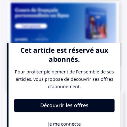

COURS DE FRANÇAIS
QUIZ
Parmi ces mots, lequel n'est pas d'origine
italienne ?
scampi
razzia