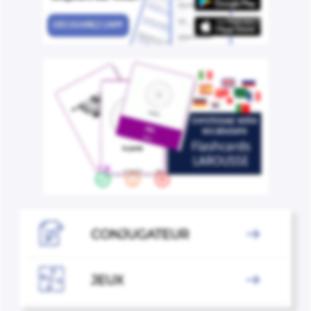

CONJUGATEUR


JEUX
