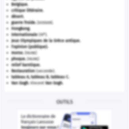
Belgique
.
critique littéraire.
désert.
guerre froide
.
.
[DOSSIER]
Hongkong
.
e
Internationale
(III
).
Jeux Olympiques de la Grèce antique
.
l'opinion (publique).
morse
.
[FAUNE]
phoque
.
[FAUNE]
relief karstique.
Restauration
(seconde).
tableau A, tableau B, tableau C.
Van Gogh
.
Vincent
Van Gogh
.
OUTILS