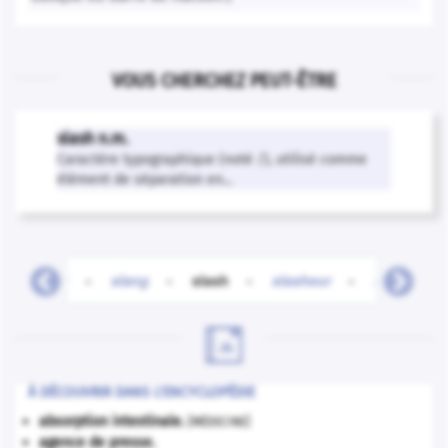
VOUS CHERCHEZ PEUT-ÊTRE
slash n.m.
Caractère typographique (noté /), utilisé comme
élément de séparation en...
slameur
-
slang
-
slash
-
slasheur
-
slave
-

À DÉCOUVRIR DANS L'ENCYCLOPÉDIE
absorption intestinale
.
[MÉDECINE]
agence de presse.