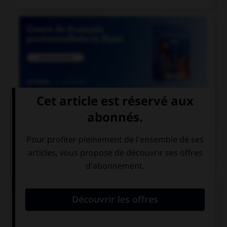

COURS DE FRANÇAIS
QUIZ
Lequel de ces adverbes doit s'écrire « emment »
(avec un « e ») ?