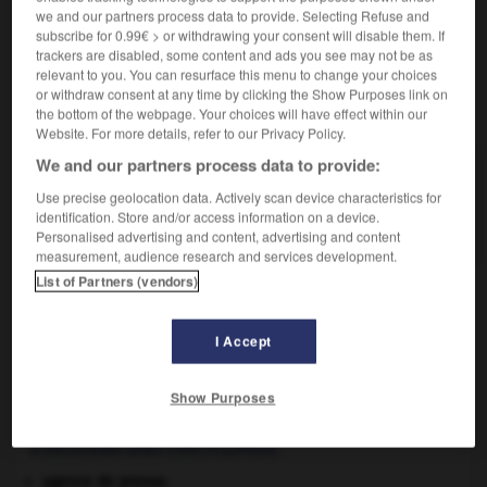
we and our partners process data to provide. Selecting Refuse and
Sartre.)
subscribe for 0.99€ > or withdrawing your consent will disable them. If
trackers are disabled, some content and ads you see may not be as
relevant to you. You can resurface this menu to change your choices
or withdraw consent at any time by clicking the Show Purposes link on
VOUS CHERCHEZ PEUT-ÊTRE
the bottom of the webpage. Your choices will have effect within our
Website. For more details, refer to our Privacy Policy.
We and our partners process data to provide:
simultanéisme n.m.
Use precise geolocation data. Actively scan device characteristics for
Procédé narratif, qui consiste à présenter sans
identification. Store and/or access information on a device.
transition, en des images...
Personalised advertising and content, advertising and content
measurement, audience research and services development.
List of Partners (vendors)
ie
-
simultané
-
simultanéisme
-
simultanéité
-
si
I Accept

Show Purposes
À DÉCOUVRIR DANS L'ENCYCLOPÉDIE
agence de presse.