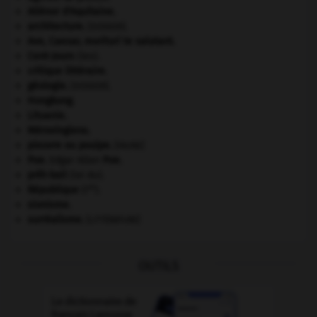
Aliénor d'Aquitaine
.
architecture.
.
[DOSSIER]
Ave, Caesar, morituri te salutant
.
Cent-Jours
(les).
critique littéraire.
géologie.
.
[DOSSIER]
Hongkong
.
Lituanie
.
Mérovingiens
.
pieuvre ou poulpe
.
[FAUNE]
Poe
.
Edgar Allan
Poe
.
prêt-bail
(loi du).
re
République
(I
).
sionisme.
surréalisme.
[LITTÉRATURE]
OUTILS