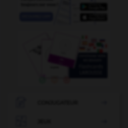

CONJUGATEUR


JEUX
