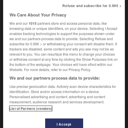
Littéraire.
Se répandre à profusion :
Sa chevelure
2.
Refuse and subscribe for 0.99€ >
ruisselait sur ses épaules.
La lumière ruisselle.
We Care About Your Privacy
Être inondé, dégoutter d'un liquide qui coule :
Des
3.
murs qui ruissellent d'humidité.
We and our
1015
partners store and access personal data, like
Synonyme :
browsing data or unique identifiers, on your device. Selecting I Accept
dégouliner
(familier)
enables tracking technologies to support the purposes shown under
we and our partners process data to provide. Selecting Refuse and
subscribe for 0.99€ > or withdrawing your consent will disable them. If
Littéraire.
Être inondé, baigné de lumière,
4.
trackers are disabled, some content and ads you see may not be as
abondamment éclairé :
Dans la nuit, les magasins
relevant to you. You can resurface this menu to change your choices
ruisselaient de lumière.
or withdraw consent at any time by clicking the Show Purposes link on
Synonymes :
the bottom of the webpage. Your choices will have effect within our
rayonner -
resplendir
Website. For more details, refer to our Privacy Policy.
We and our partners process data to provide:
Use precise geolocation data. Actively scan device characteristics for
identification. Store and/or access information on a device.
VOUS CHERCHEZ PEUT-ÊTRE
Personalised advertising and content, advertising and content
measurement, audience research and services development.
List of Partners (vendors)
ruisseler v.i.
Couler en abondance et de façon continue.
I Accept