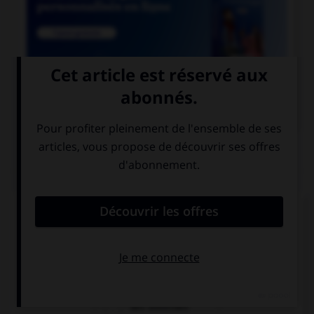

COURS DE FRANÇAIS
QUIZ
Le suffixe « able » permet de former :
des adjectifs
des prépositions
des adverbes