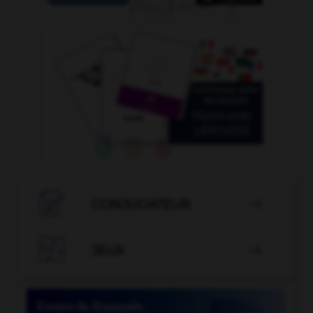

CONJUGATEUR


JEUX
