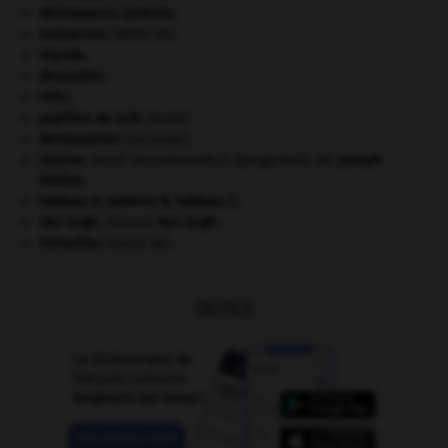
délinquance juvénile.
embarrure
.
[MÉDECINE]
Irlande
.
Jérusalem
.
ONU
.
papillon de nuit
.
[FAUNE]
Restauration
(seconde).
Staline
.
Iossif Vissarionovitch Djougachvili, dit
Joseph
Staline
.
tableau A, tableau B, tableau C.
Van Gogh
.
Vincent
Van Gogh
.
Versailles
(traité de).
OUTILS