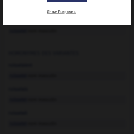
Show Purposes

HOMONYMES
ruisselet
nom masculin
HOMONYMES DES VARIANTES
ruisselaient
ruisselet
nom masculin
ruisselais
ruisselet
nom masculin
ruisselait
ruisselet
nom masculin