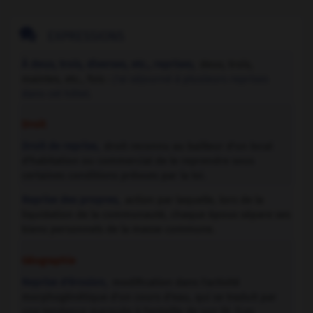

EXPRESSIONS
À deux, trois, diverses, etc., reprises,
deux, trois,
maintes, etc., fois :
J'ai séjourné à plusieurs reprises
dans cet hôtel.
Droit
Droit de reprise,
droit reconnu au bailleur d'un local
d'habitation ou commercial de le reprendre sous
certaines conditions prévues par la loi.
Reprise des propres,
action par laquelle, lors de la
liquidation de la communauté, chaque époux sépare ses
biens personnels de la masse commune.
Géographie
Reprise d'érosion,
modification dans l'activité
morphogénétique d'un cours d'eau, qui se traduit par
une tendance marquée à l'entaille de son lit. (Les