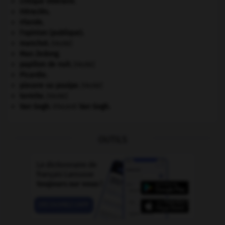
critique littéraire.
Héraclès
.
Irlande
.
l'opinion (publique).
manchot
.
[FAUNE]
Mao Zedong
.
papillon de nuit
.
[FAUNE]
Picardie
.
pieuvre ou poulpe
.
[FAUNE]
termite
.
[FAUNE]
Van Gogh
.
Vincent
Van Gogh
.
OUTILS