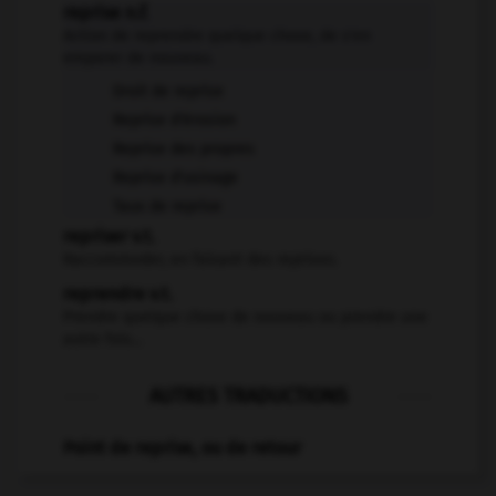
reprise n.f.
Action de reprendre quelque chose, de s'en
emparer de nouveau.
Droit de reprise
Reprise d'érosion
Reprise des propres
Reprise d'usinage
Taux de reprise
repriser v.t.
Raccommoder, en faisant des reprises.
reprendre v.t.
Prendre quelque chose de nouveau ou prendre une
autre fois...
AUTRES TRADUCTIONS
Point de reprise, ou de retour