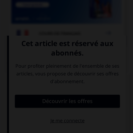

COURS DE FRANÇAIS
QUIZ
« La Révolution française a débuté en 1789. » Si
vous écrivez « 1789 » en toutes lettres, à quel(s)
élément(s) mettez-vous un « s » ?
à «cent» mais
à «vingt» mais
pas à «vingt»
pas à «cent»