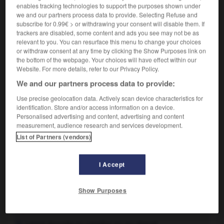
Rachat d'un matériel, d'un objet usagé à celui à qui on
7.
enables tracking technologies to support the purposes shown under
vend un matériel neuf ; somme correspondante ; l'objet
we and our partners process data to provide. Selecting Refuse and
racheté :
La reprise d'une voiture d'occasion par un
subscribe for 0.99€ > or withdrawing your consent will disable them. If
trackers are disabled, some content and ads you see may not be as
garagiste.
relevant to you. You can resurface this menu to change your choices
Somme d'argent versée par un nouveau locataire à
8.
or withdraw consent at any time by clicking the Show Purposes link on
son prédécesseur pour entrer dans un local.
the bottom of the webpage. Your choices will have effect within our
Website. For more details, refer to our Privacy Policy.
Bâtiment
We and our partners process data to provide:
Action de
reprendre
; son résultat.
9.
Use precise geolocation data. Actively scan device characteristics for
identification. Store and/or access information on a device.
Traces laissées par le recommencement d'un chantier
10.
Personalised advertising and content, advertising and content
après une période d'interruption.
measurement, audience research and services development.
List of Partners (vendors)
Couture
Réparation d'une étoffe déchirée en reconstituant à
11.
l'aiguille des fils de trame et des fils de chaîne.
I Accept
Synonymes :
raccommodage
- stoppage
Show Purposes
Équitation