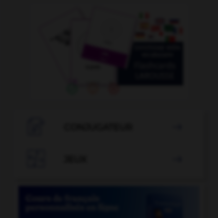

CONJUGATEUR


JEUX
