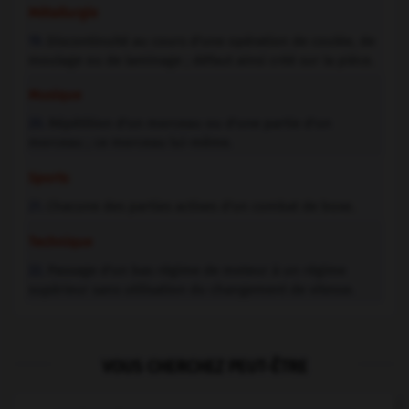
Métallurgie
Discontinuité au cours d'une opération de coulée, de
19.
moulage ou de laminage ; défaut ainsi créé sur la pièce.
Musique
Répétition d'un morceau ou d'une partie d'un
20.
morceau ; ce morceau lui-même.
Sports
Chacune des parties actives d'un combat de boxe.
21.
Technique
Passage d'un bas régime de moteur à un régime
22.
supérieur sans utilisation du changement de vitesse.
VOUS CHERCHEZ PEUT-ÊTRE