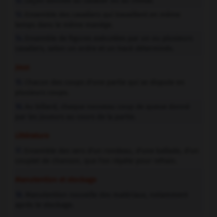
Leçon donnée au cavalier ou au cheval.
12.
Ensemble des cavaliers qui travaillent en même
13.
temps dans le même manège.
Ensemble de figures exécutées par un ou plusieurs
14.
cavaliers, selon un ordre et un tracé déterminés.
Jeux
Chacun des coups d'une partie qui se dispute en
15.
plusieurs coups.
Au billard, chaque nouveau coup de queue donné
16.
par les joueurs au cours de la partie.
Littérature
Ensemble des vers d'un rondeau, d'une ballade, d'un
17.
couplet de chanson, que l'on répète pour refrain.
Manutention et stockage
Manutention nouvelle des matériaux, notamment
18.
après le stockage.