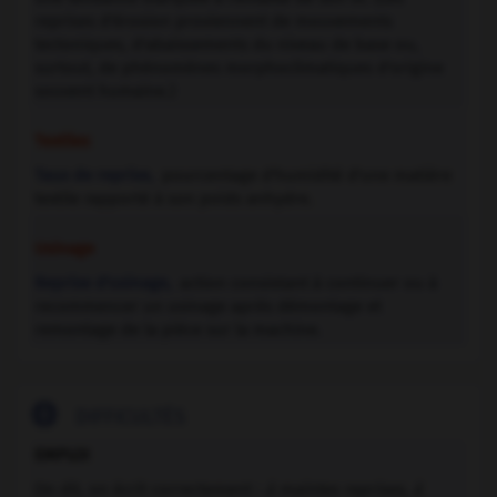
reprises d'érosion proviennent de mouvements
tectoniques, d'abaissements du niveau de base ou,
surtout, de phénomènes morphoclimatiques d'origine
souvent humaine.)
Textiles
Taux de reprise,
pourcentage d'humidité d'une matière
textile rapporté à son poids anhydre.
Usinage
Reprise d'usinage,
action consistant à continuer ou à
recommencer un usinage après démontage et
remontage de la pièce sur la machine.

DIFFICULTÉS
EMPLOI
On dit, on écrit correctement :
à maintes reprises, à