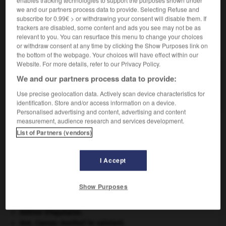
we and our partners process data to provide. Selecting Refuse and
subscribe for 0.99€ > or withdrawing your consent will disable them. If
trackers are disabled, some content and ads you see may not be as
relevant to you. You can resurface this menu to change your choices
VOUS CHERCHEZ PEUT-ÊTRE
or withdraw consent at any time by clicking the Show Purposes link on
the bottom of the webpage. Your choices will have effect within our
Website. For more details, refer to our Privacy Policy.
remisier n.m.
We and our partners process data to provide:
Intermédiaire professionnel rémunéré, autre qu'une
banque ou un établissement financier...
Use precise geolocation data. Actively scan device characteristics for
identification. Store and/or access information on a device.
Personalised advertising and content, advertising and content
measurement, audience research and services development.
List of Partners (vendors)
remiser
-
remiser
-
remisier
-
rémissible
-
rémissi
I Accept

Show Purposes
À DÉCOUVRIR DANS L'ENCYCLOPÉDIE
Aliénor d'Aquitaine
.
Ave, Caesar, morituri te salutant
.