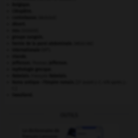
Belgique
.
Cléopâtre
.
contrebasse
.
[MUSIQUE]
désert.
eau.
.
[DOSSIER]
groupe sanguin.
hernie de la paroi abdominale
.
[MÉDECINE]
e
Internationale
(III
).
Irlande
.
Jefferson
.
Thomas
Jefferson
.
mythologie grecque.
Rabelais
.
François
Rabelais
.
Rome antique : l'Empire romain
.
[27 avant J.-C.-476 après J.-
C.]
Swaziland
.
OUTILS