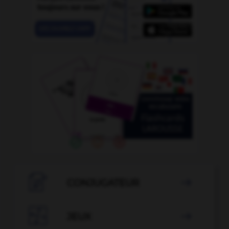

CONJUGATEUR


JEUX
