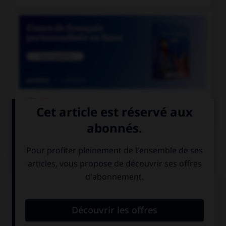

COURS DE FRANÇAIS
QUIZ
Complétez la phrase avec la forme correcte du
verbe « bouillir » : « pour mettre les légumes, il
faut attendre que l'eau… » :