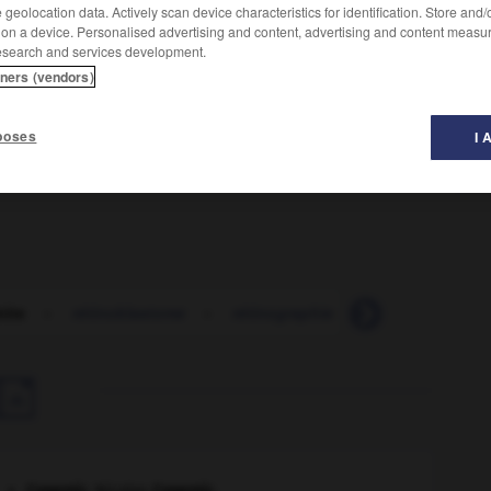
geolocation data. Actively scan device characteristics for identification. Store and
 on a device. Personalised advertising and content, advertising and content measu
esearch and services development.
tners (vendors)
poses
I 
nite
-
rétinoblastome
-
rétinographie
-
rétinoïde
-
