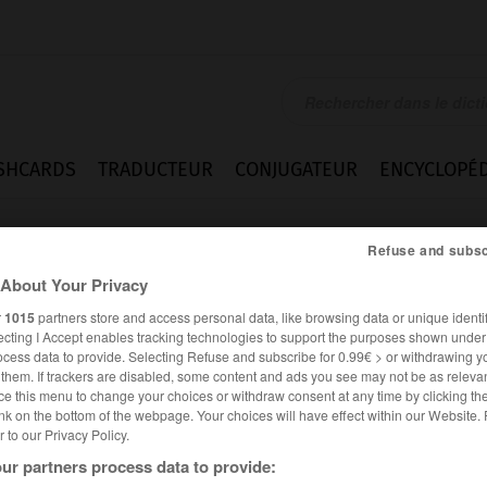
SHCARDS
TRADUCTEUR
CONJUGATEUR
ENCYCLOPÉD
Refuse and subsc
About Your Privacy
r
1015
partners store and access personal data, like browsing data or unique identif
ecting I Accept enables tracking technologies to support the purposes shown unde
ocess data to provide. Selecting Refuse and subscribe for 0.99€ > or withdrawing y
e them. If trackers are disabled, some content and ads you see may not be as relevan
ce this menu to change your choices or withdraw consent at any time by clicking t
nk on the bottom of the webpage. Your choices will have effect within our Website.
er to our Privacy Policy.
ur partners process data to provide: