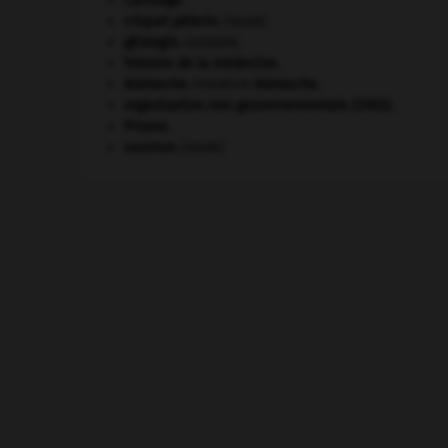
Carthage
.
criquet pélerin
.
[FAUNE]
géologie.
.
[DOSSIER]
histoire de la médecine.
Nietzsche
.
Friedrich
Nietzsche
.
organisation non gouvernementale (ONG).
Prusse
.
saumon
.
[FAUNE]