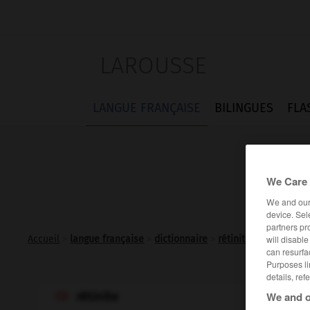
LAROUSSE
LANGUE FRANÇAISE
BILINGUES
FLA
We Care 
We and ou
device. Sel
partners pr
will disabl
Accueil
>
langue française
>
dictionnaire
>
rétinite n.f.
can resurfa
Purposes li
details, ref
We and o
rétinite
