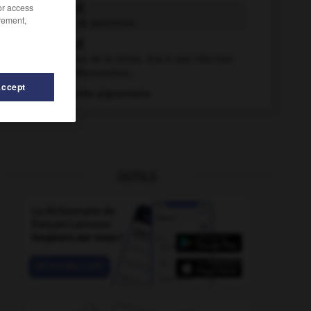
/or access
rétinite n.f.
rement,
Synonyme de pechstein.
rétinite n.f.
Inflammation de la rétine, due à une infection
ou à une inflammation...
Accept
Rétinite pigmentaire
OUTILS
rétinoïque
-
rétinol
-
rétinacle
-
rétinal
-
rétine