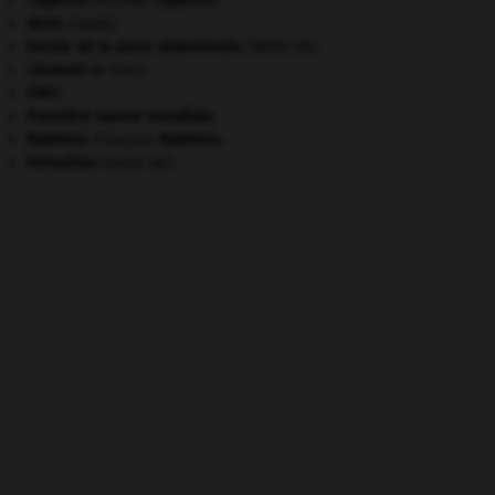
Copernic
.
Nicolas
Copernic
.
daim
.
[FAUNE]
hernie de la paroi abdominale
.
[MÉDECINE]
Léonard
de Vinci.
ONU
.
Première Guerre mondiale
.
Rabelais
.
François
Rabelais
.
Versailles
(traité de).