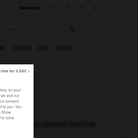
Newsletter




IE
CUISINE
JEUX
LIVRES
ribe for 0.99€ >
iers, on your
r we and our
our consent
t to you. You
he Show
 For more
VOUS CHERCHEZ PEUT-ÊTRE