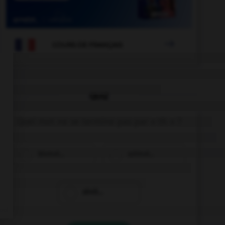

COURS DE FRANÇAIS
QUIZ
Quel mot ne se termine pas par « th » ?
bismut…
azimut…
zénit…