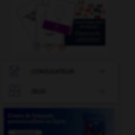

CONJUGATEUR


JEUX
