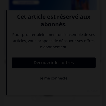

COURS DE FRANÇAIS
QUIZ
Quel est le participe passé du verbe « repaître » ?
repaissé
repu
repait