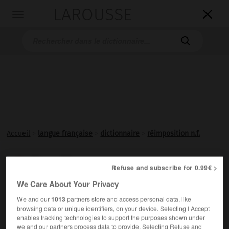
LAROUSSE

Toggle
navigation

Accueil
>
langue française
>
dictionnaire
>
réimposition n.f.
réimposition

Refuse and subscribe for 0.99€ >
nom féminin
We Care About Your Privacy
Action de
réimposer
.
We and our
1013
partners store and access personal data, like
browsing data or unique identifiers, on your device. Selecting I Accept
enables tracking technologies to support the purposes shown under
we and our partners process data to provide. Selecting Refuse and