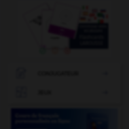

CONJUGATEUR


JEUX
