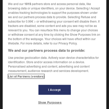
prétendu
- supposé
We and our
1015
partners store and access personal data, like
browsing data or unique identifiers, on your device. Selecting I Accept
enables tracking technologies to support the purposes shown under
we and our partners process data to provide. Selecting Refuse and
subscribe for 0.99€ > or withdrawing your consent will disable them. If
VOUS CHERCHEZ PEUT-ÊTRE
trackers are disabled, some content and ads you see may not be as
relevant to you. You can resurface this menu to change your choices
or withdraw consent at any time by clicking the Show Purposes link on
putatif adj.
the bottom of the webpage. Your choices will have effect within our
Website. For more details, refer to our Privacy Policy.
Qui est supposé avoir une existence légale.
We and our partners process data to provide:
Enfant putatif, père putatif
Mariage putatif
Use precise geolocation data. Actively scan device characteristics for
identification. Store and/or access information on a device.
Titre putatif
Personalised advertising and content, advertising and content
measurement, audience research and services development.
List of Partners (vendors)

EXPRESSIONS
I Accept
Enfant putatif, père putatif,
supposé, réputé pour être le
fils de, le père de.
Show Purposes