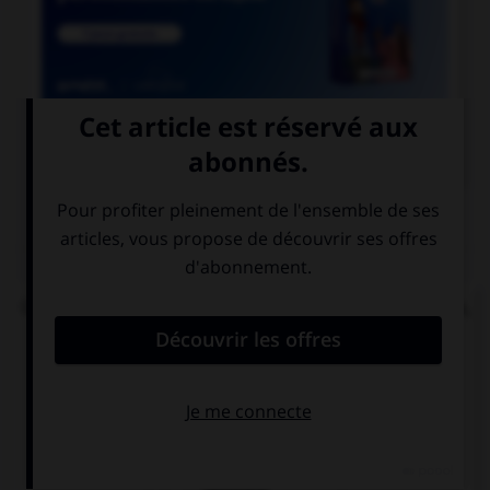

COURS DE FRANÇAIS
QUIZ
Quand la route est pleine de bosses et d'ornières,
on dit qu'elle est :
cahoteuse
cahotique
cahotière