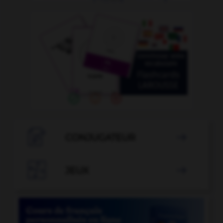

CONJUGATEUR


JEUX
