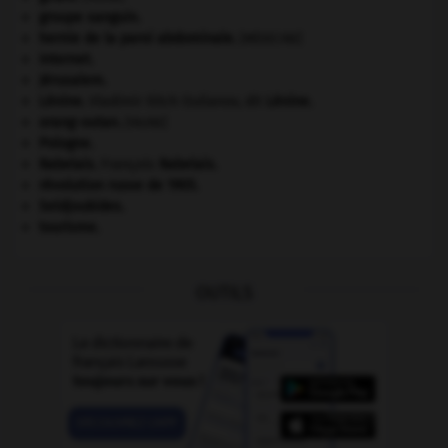
groupe sanguin.
hernie de la paroi abdominale
.
[MÉDECINE]
Internet
.
Jérusalem
.
Lénine
.
Vladimir Ilitch Oulianov, dit
Lénine
.
orang-outan
.
[FAUNE]
Pologne
.
Rabelais
.
François
Rabelais
.
révolution russe de 1905
.
Seldjoukides
.
tourisme.
OUTILS