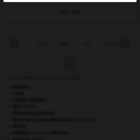
Voir
plus
-
praxis
-
prays
-
pré-
-
pré
-
préabdomen
-

À DÉCOUVRIR DANS L'ENCYCLOPÉDIE
Abraham
.
Chine
.
critique littéraire.
daim
.
[FAUNE]
délinquance juvénile.
hernie de la paroi abdominale
.
[MÉDECINE]
Irlande
.
Jefferson
.
Thomas
Jefferson
.
manchot
.
[FAUNE]