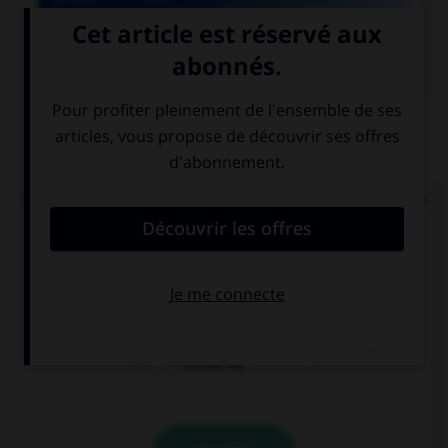

COURS DE FRANÇAIS
QUIZ
Quelle est la signification du préfixe « sym » dans
« symphonie » ou « symbiose » ?
pour
avec
à côté de