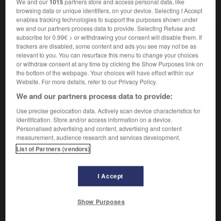
We and our
1015
partners store and access personal data, like
VOUS CHERCHEZ PEUT-ÊTRE
browsing data or unique identifiers, on your device. Selecting I Accept
enables tracking technologies to support the purposes shown under
we and our partners process data to provide. Selecting Refuse and
pré-.
subscribe for 0.99€ > or withdrawing your consent will disable them. If
trackers are disabled, some content and ads you see may not be as
Préfixe, du latin prae, devant, indiquant l'antériorité
relevant to you. You can resurface this menu to change your choices
dans l'espace ou le...
or withdraw consent at any time by clicking the Show Purposes link on
pré n.m.
the bottom of the webpage. Your choices will have effect within our
Website. For more details, refer to our Privacy Policy.
Prairie permanente, qui n'entre pas dans
l'assolement.
We and our partners process data to provide:
Aller sur le pré
Use precise geolocation data. Actively scan device characteristics for
identification. Store and/or access information on a device.
Pré carré
Personalised advertising and content, advertising and content
Pré de fauche
measurement, audience research and services development.
Pré salé
List of Partners (vendors)
pré-bois n.m.
Prairie permanente de montagne où se trouvent
I Accept
des arbres disséminés...
pré-générique n.m.
Show Purposes
Brève séquence qui précède le générique de début
d'un film.