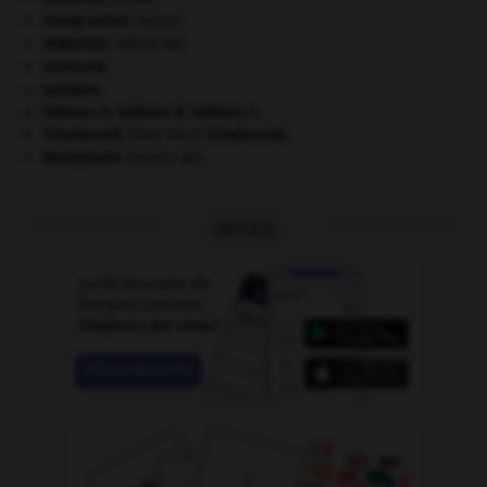
orang-outan
.
[FAUNE]
réduction
.
[MÉDECINE]
sionisme.
synapse.
tableau A, tableau B, tableau C.
Tchaïkovski
.
Piotr Ilitch
Tchaïkovski
.
Westphalie
(traités de).
OUTILS