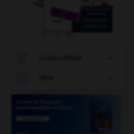

CONJUGATEUR


JEUX
