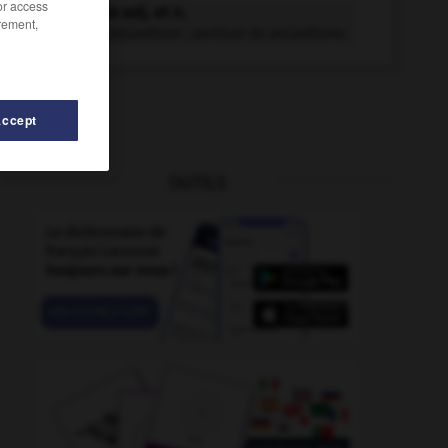
/or access
poujadiste adj. et n.
rement,
Relatif au poujadisme ; partisan du poujadisme.
Accept
OUTILS
n
-
poularde
-
pouilles
-
pouilleux
-
pouillot
-