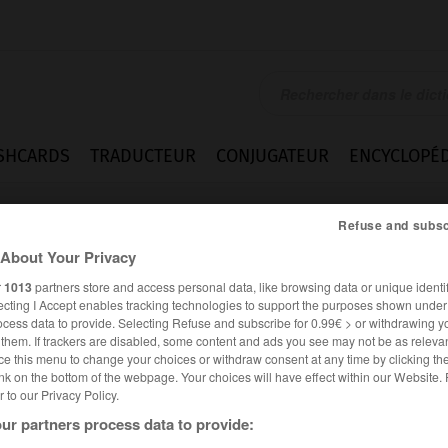
SHCARDS
TRADUCTEUR
CONJUGATEUR
ENCYCLOPÉD
Refuse and subsc
About Your Privacy
r
1013
partners store and access personal data, like browsing data or unique identif
ecting I Accept enables tracking technologies to support the purposes shown unde
ocess data to provide. Selecting Refuse and subscribe for 0.99€ > or withdrawing y
e them. If trackers are disabled, some content and ads you see may not be as relevan
ce this menu to change your choices or withdraw consent at any time by clicking t
nk on the bottom of the webpage. Your choices will have effect within our Website.
er to our Privacy Policy.
ur partners process data to provide: