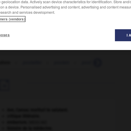
geolocation data. Actively scan device characteristics for identification. Store and
 on a device. Personalised advertising and content, advertising and content measu
esearch and services development.
tners (vendors)
poses
I 
diste
-
poulailler
-
poulain
-
poulaine
-
poulamo

Ave, Caesar, morituri te salutant
.
critique littéraire.
embarrure
.
[MÉDECINE]
histoire de la médecine.