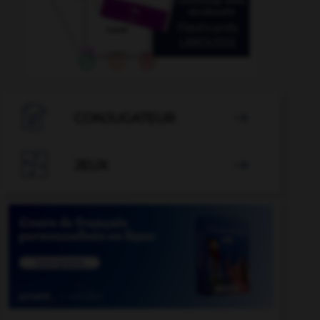

CONJUGATEUR


JEUX
