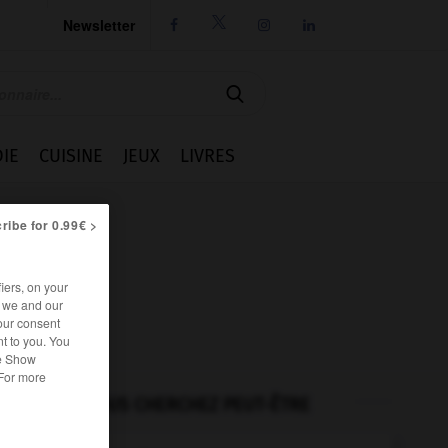
Newsletter




IE
CUISINE
JEUX
LIVRES
ribe for 0.99€ >
iers, on your
r we and our
our consent
t to you. You
he Show
 For more
VOUS CHERCHEZ PEUT-ÊTRE