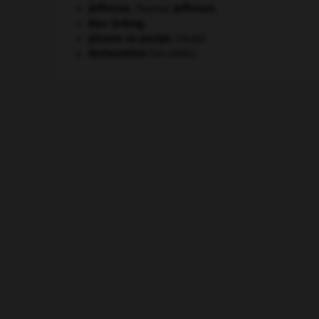
Jefferson
.
Thomas
Jefferson
.
Mao Zedong
.
pieuvre ou poulpe
.
[FAUNE]
Restauration
(seconde).