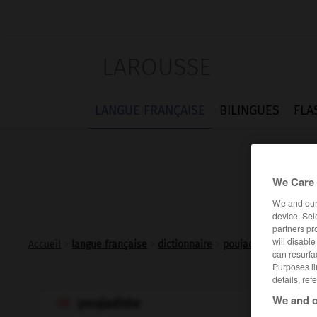
LAROUSSE
LANGUE FRANÇAISE
BILINGUES
FLA
We Care 
We and ou
device. Sel
partners pr
will disabl
Accueil
>
langue française
>
dictionnaire
>
poujadiste adj. et n.
can resurfa
Purposes li
details, ref
We and o
poujadiste
