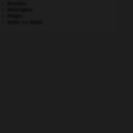
Jérusalem
.
Mérovingiens
.
Pologne
.
Weber
.
Max
Weber
.