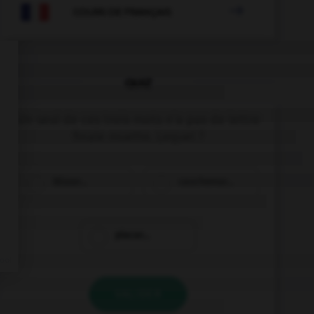

COURS DE FRANÇAIS
QUIZ
Un seul de ces trois mots n'a pas de lettre
finale muette. Lequel ?
blizzar…
cauchemar…
placar…
VALIDER