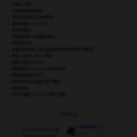
Code civil.
Constantinople
.
délinquance juvénile.
géologie.
.
[DOSSIER]
Girondins
.
impératif catégorique.
Jérusalem
.
organisation non gouvernementale (ONG).
Poe
.
Edgar Allan
Poe
.
prêt-bail
(loi du).
Rabelais
.
François
Rabelais
.
e
République
(V
).
révolution russe de 1905
.
synapse.
Van Gogh
.
Vincent
Van Gogh
.
OUTILS