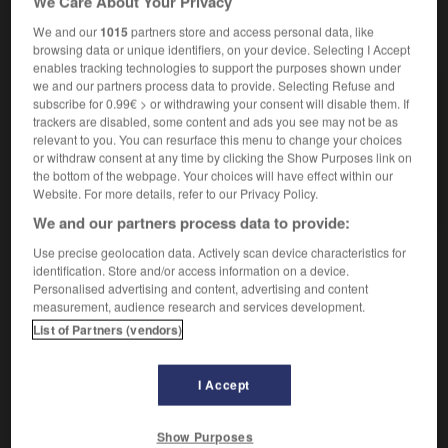
We Care About Your Privacy
We and our
1015
partners store and access personal data, like
VOUS CHERCHEZ PEUT-ÊTRE
browsing data or unique identifiers, on your device. Selecting I Accept
enables tracking technologies to support the purposes shown under
we and our partners process data to provide. Selecting Refuse and
pommé adj.
subscribe for 0.99€ > or withdrawing your consent will disable them. If
Se dit d'une plante dont les feuilles sont
trackers are disabled, some content and ads you see may not be as
ramassées de...
relevant to you. You can resurface this menu to change your choices
or withdraw consent at any time by clicking the Show Purposes link on
pommer v.i.
the bottom of the webpage. Your choices will have effect within our
En parlant d'un légume, former sa pomme.
Website. For more details, refer to our Privacy Policy.
We and our partners process data to provide:
Use precise geolocation data. Actively scan device characteristics for
identification. Store and/or access information on a device.
Personalised advertising and content, advertising and content

HOMONYMES
measurement, audience research and services development.
paumé
adjectif
List of Partners (vendors)
paumé
nom
I Accept
paumée
nom féminin
paumer
verbe
Show Purposes