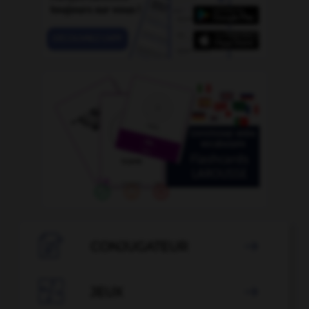

CONJUGATEUR


JEUX
