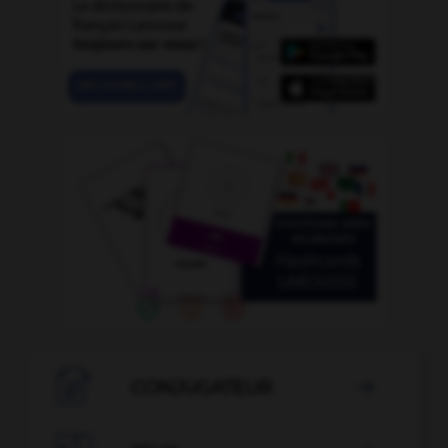

CONJUGATEUR
