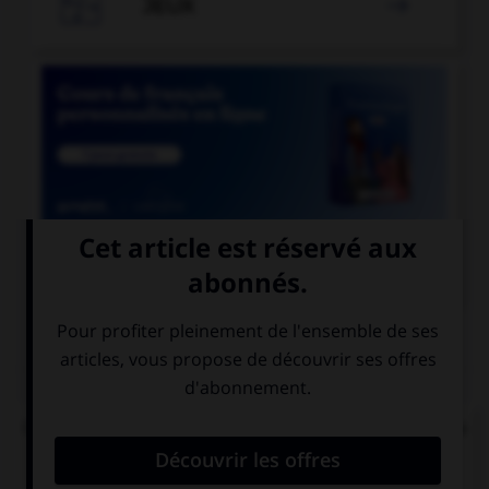

JEUX


COURS DE FRANÇAIS
QUIZ
Quel mode convient-il d'employer à la suite de la
locution « après que » ?