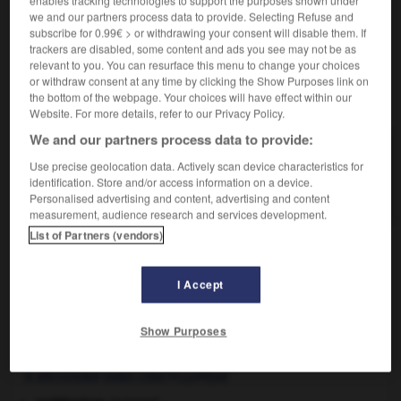
enables tracking technologies to support the purposes shown under
lesquelles une génération à reproduction sexuée
we and our partners process data to provide. Selecting Refuse and
apparaît plusieurs fois par an.
subscribe for 0.99€ > or withdrawing your consent will disable them. If
trackers are disabled, some content and ads you see may not be as
relevant to you. You can resurface this menu to change your choices
or withdraw consent at any time by clicking the Show Purposes link on
the bottom of the webpage. Your choices will have effect within our
VOUS CHERCHEZ PEUT-ÊTRE
Website. For more details, refer to our Privacy Policy.
We and our partners process data to provide:
polycyclique adj.
Use precise geolocation data. Actively scan device characteristics for
Se dit d'un composé chimique dont la formule
identification. Store and/or access information on a device.
renferme plusieurs...
Personalised advertising and content, advertising and content
measurement, audience research and services development.
List of Partners (vendors)
r
-
polyculture
-
polycyclique
-
polydactyle
-
pol
I Accept

Show Purposes
À DÉCOUVRIR DANS L'ENCYCLOPÉDIE