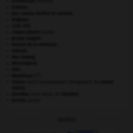
architecture.
.
[DOSSIER]
Ardenne
.
Ave, Caesar, morituri te salutant
.
Belgique
.
Code civil.
criquet pélerin
.
[FAUNE]
groupe sanguin.
histoire de la médecine.
Internet
.
Mao Zedong
.
Mérovingiens
.
ONU
.
re
République
(I
).
Staline
.
Iossif Vissarionovitch Djougachvili, dit
Joseph
Staline
.
Stendhal
.
Henri Beyle, dit
Stendhal
.
termite
.
[FAUNE]
OUTILS