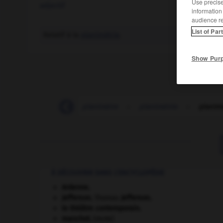
Use precise 
adjectif
information
audience r
List of Par
Relatif à la
planimétrie
.
Show Pur
-
planimétrage
-
planimètre
-
planimétrie
-
planim
À DÉCOUVRIR DANS L'ENCYCLOPÉDIE
Ardenne
.
Jefferson
.
Thomas
Jefferson
.
le théâtre contemporain.
manchot
.
[FAUNE]