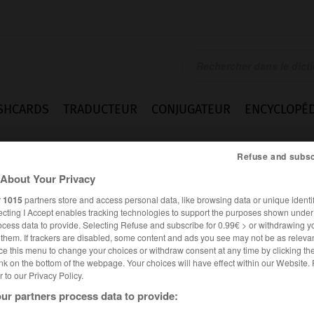
SHCARDS
TRADUCTEUR
CONJUGATEUR
ENCYCLOPÉD
Refuse and subsc
About Your Privacy
r
1015
partners store and access personal data, like browsing data or unique identif
ecting I Accept enables tracking technologies to support the purposes shown unde
ocess data to provide. Selecting Refuse and subscribe for 0.99€ > or withdrawing y
e them. If trackers are disabled, some content and ads you see may not be as relevan
ce this menu to change your choices or withdraw consent at any time by clicking t
nk on the bottom of the webpage. Your choices will have effect within our Website.
er to our Privacy Policy.
ur partners process data to provide: