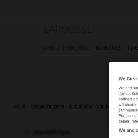
LAROUSSE
LANGUE FRANÇAISE
BILINGUES
FLA
We Care 
We and ou
device. Sel
partners pr
will disabl
Accueil
>
langue française
>
dictionnaire
>
planimétrique adj.
can resurfa
Purposes li
details, ref
We and o
planimétrique
