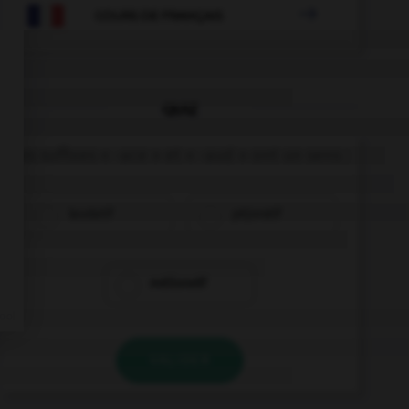

COURS DE FRANÇAIS
QUIZ
Les suffixes « -ace » et « -aud » ont un sens :
laudatif
péjoratif
mélioratif
VALIDER