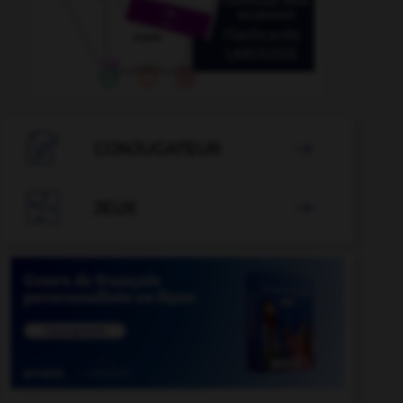

CONJUGATEUR


JEUX
