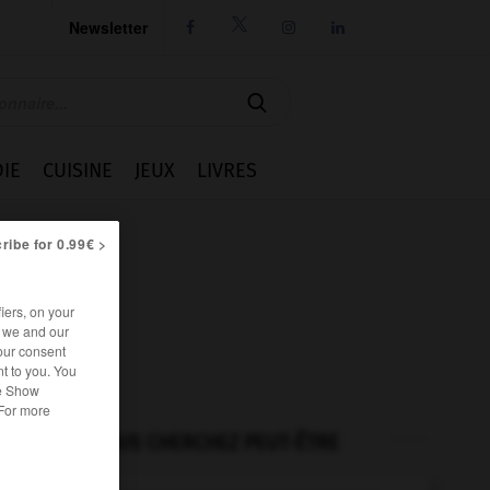
Newsletter




IE
CUISINE
JEUX
LIVRES
ribe for 0.99€ >
iers, on your
r we and our
our consent
t to you. You
he Show
 For more
VOUS CHERCHEZ PEUT-ÊTRE