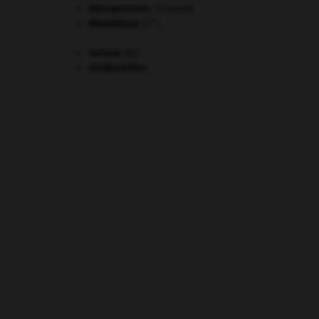
Mésopotamie
.
.
[DOSSIER]
re
République
(I
).
Sahara
(le).
Seldjoukides
.