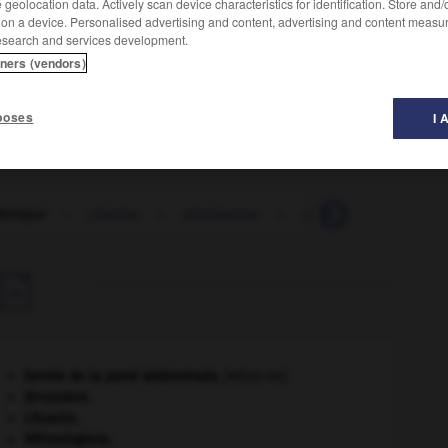
geolocation data. Actively scan device characteristics for identification. Store and
 on a device. Personalised advertising and content, advertising and content measu
esearch and services development.
tners (vendors)
poses
I 
étrique
-
planina
-
planipenne
-
planisme
-
plani

hernie de la paroi abdominale
.
[MÉDECINE]
Jérusalem
.
Lituanie
.
Mérovingiens
.