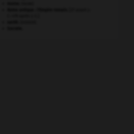
morse
.
[FAUNE]
Rome antique : l'Empire romain
.
[27 avant J.-
C.-476 après J.-C.]
santé.
.
[DOSSIER]
Socrate
.