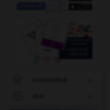

CONJUGATEUR


JEUX
