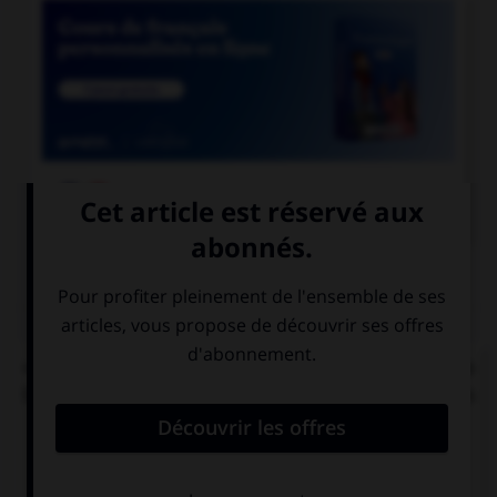

COURS DE FRANÇAIS
QUIZ
« C'[était] l'éducation et les mœurs qui [faisait] la
bonne société. » Combien de verbes mettez-vous
au pluriel ?
0
1