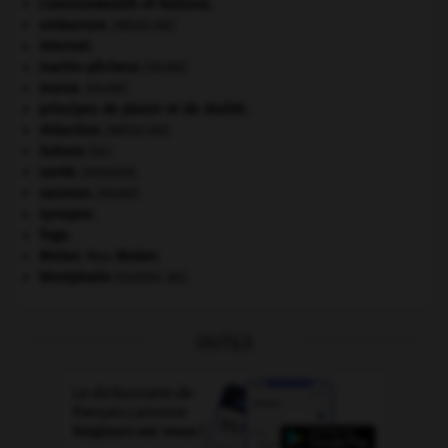
Commonwealth of Nations
.
embarrure
.
[MÉDECINE]
Internet
.
martin-pêcheur
.
[FAUNE]
morse
.
[FAUNE]
principes de plaisir et de réalité.
réduction
.
[MÉDECINE]
Sahara
(le).
santé.
.
[DOSSIER]
saumon
.
[FAUNE]
synapse.
Togo
.
Weber
.
Max
Weber
.
Westphalie
(traités de).
OUTILS