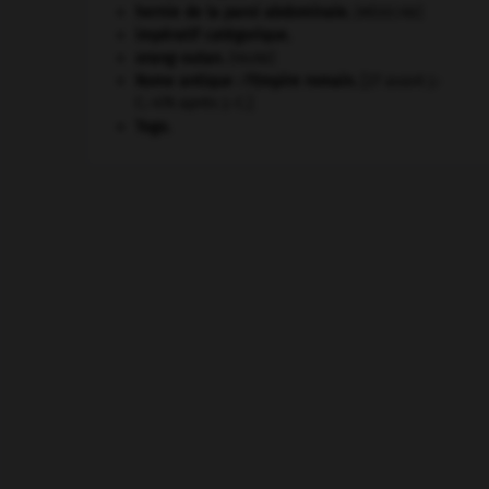
hernie de la paroi abdominale
.
[MÉDECINE]
impératif catégorique.
orang-outan
.
[FAUNE]
Rome antique : l'Empire romain
.
[27 avant J.-
C.-476 après J.-C.]
Togo
.