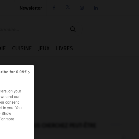
Newsletter




IE
CUISINE
JEUX
LIVRES
ribe for 0.99€ >
iers, on your
r we and our
our consent
t to you. You
he Show
 For more
VOUS CHERCHEZ PEUT-ÊTRE