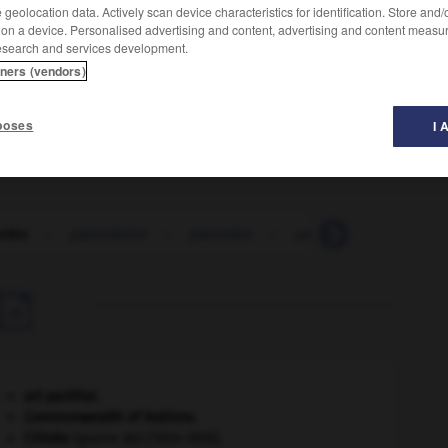
geolocation data. Actively scan device characteristics for identification. Store and
 on a device. Personalised advertising and content, advertising and content measu
esearch and services development.
tners (vendors)
poses
I 
ombe
-
palombière
-
palomète
-
palomino
-
palonn

art pariétal.
Commonwealth of Nations
.
Crimée
(guerre de) [1854-1856].