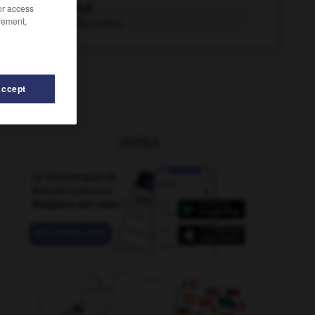
/or access
palombe n.f.
rement,
Autre nom du ramier.
Accept
OUTILS
ier
-
palot
-
palmitique
-
palmure
-
palmyrénien