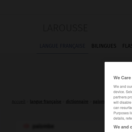
LAROUSSE
LANGUE FRANÇAISE
BILINGUES
FLA
We Care 
We and ou
device. Sel
partners pr
Accueil
>
langue française
>
dictionnaire
>
palombe n.f.
will disabl
can resurfa
Purposes li
details, ref
palombe
We and o
