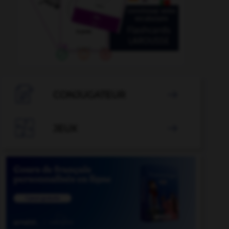

CONJUGATEUR


JEUX
