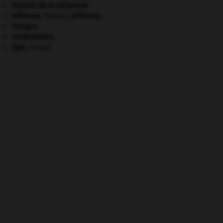
histoire de la médecine.
Jefferson
.
Thomas
Jefferson
.
Pologne
.
Seldjoukides
.
tigre
.
[FAUNE]