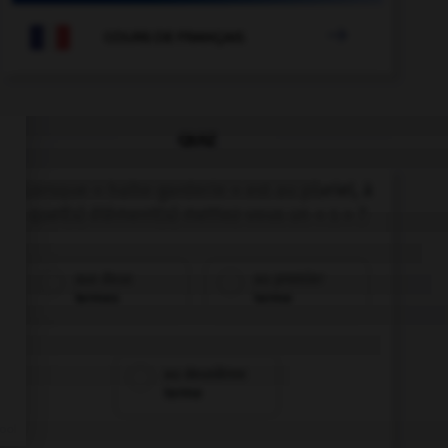

COURS DE FRANÇAIS
QUIZ
Lorsque « halte-garderie » est au pluriel, à
quel(s) élément(s) mettez-vous un « s » ?
aux deux
au premier
termes
terme
au deuxième
terme