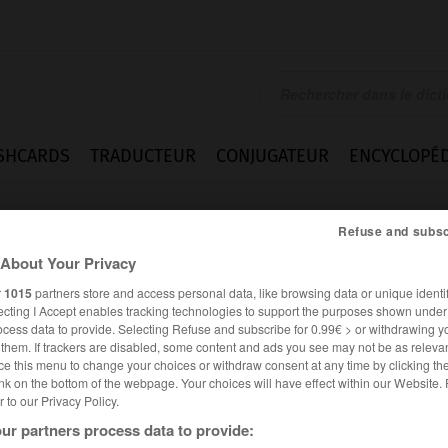
SHCARDS
TRADUCTEUR
CONJUGATEUR
ENCYCLOPÉD
Refuse and subsc
About Your Privacy
r
1015
partners store and access personal data, like browsing data or unique identif
ecting I Accept enables tracking technologies to support the purposes shown unde
ocess data to provide. Selecting Refuse and subscribe for 0.99€ > or withdrawing y
e them. If trackers are disabled, some content and ads you see may not be as relevan
ce this menu to change your choices or withdraw consent at any time by clicking t
nk on the bottom of the webpage. Your choices will have effect within our Website.
er to our Privacy Policy.
ur partners process data to provide: