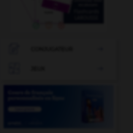

CONJUGATEUR


JEUX
