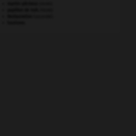
martin-pêcheur
.
[FAUNE]
papillon de nuit
.
[FAUNE]
Restauration
(seconde).
tourisme.