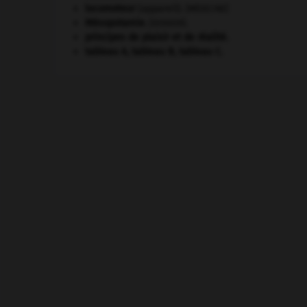
locomoteur
(appareil).
[MÉDECINE]
Mésopotamie
.
.
[DOSSIER]
principes de plaisir et de réalité.
tableau A, tableau B, tableau C.