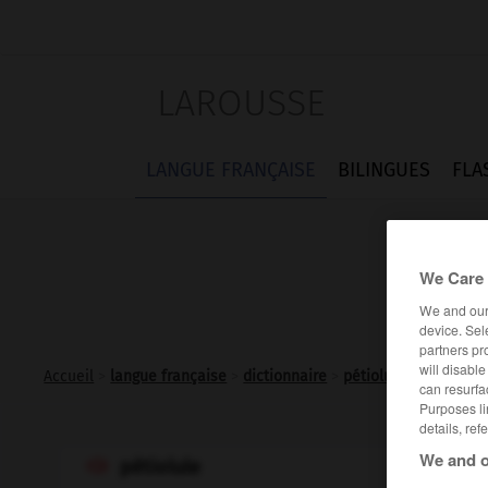
LAROUSSE
LANGUE FRANÇAISE
BILINGUES
FLA
We Care 
We and ou
device. Sel
partners pr
will disabl
Accueil
>
langue française
>
dictionnaire
>
pétiolule n.m.
can resurfa
Purposes li
details, ref
We and o
pétiolule
