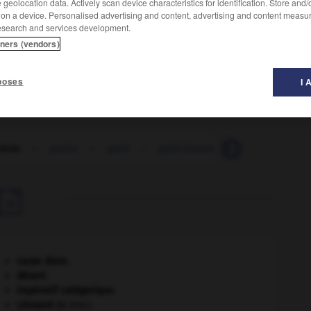
geolocation data. Actively scan device characteristics for identification. Store and
 on a device. Personalised advertising and content, advertising and content measu
esearch and services development.
tners (vendors)
es.
poses
I 
olule
-
petiot
-
petit
-
petit-beurre
-
petit-bois
-

carpe diem
.
désert.
impératif catégorique.
Léonard
de Vinci.