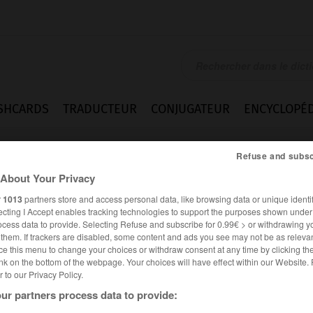
SHCARDS
TRADUCTEUR
CONJUGATEUR
ENCYCLOPÉD
Refuse and subsc
About Your Privacy
r
1013
partners store and access personal data, like browsing data or unique identif
ecting I Accept enables tracking technologies to support the purposes shown unde
ocess data to provide. Selecting Refuse and subscribe for 0.99€ > or withdrawing y
e them. If trackers are disabled, some content and ads you see may not be as relevan
ce this menu to change your choices or withdraw consent at any time by clicking t
nk on the bottom of the webpage. Your choices will have effect within our Website.
er to our Privacy Policy.
ur partners process data to provide: