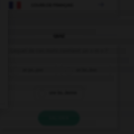

COURS DE FRANÇAIS
QUIZ
Lequel de ces mots contient un « m » ?
un po…pon
un bo…bon
une bo…bonne
VALIDER