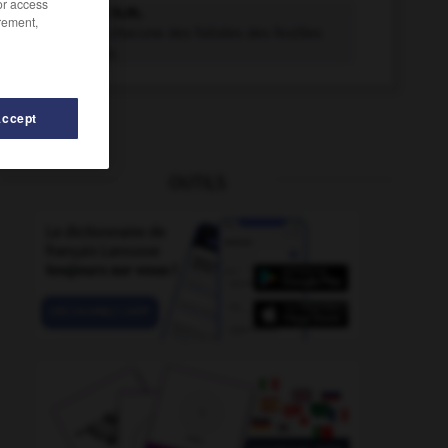
/or access
pétiolule n.m.
rement,
Pétiole de chacune des folioles des feuilles
composées.
Accept
OUTILS
petit-bourgeois
-
pétillant
-
pétillement
-
pétiller