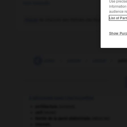
Use precise 
nom masculin
information
audience r
List of Par
Pétiole
de chacune des folioles des feuilles composé
Show Pur
-
pétillement
-
pétiller
-
pétiole
-
pétiolé
-
péti
À DÉCOUVRIR DANS L'ENCYCLOPÉDIE
architecture.
.
[DOSSIER]
cerf
.
[FAUNE]
hernie de la paroi abdominale
.
[MÉDECINE]
Internet
.