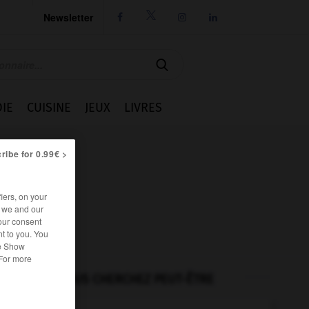
Newsletter




IE
CUISINE
JEUX
LIVRES
ribe for 0.99€ >
iers, on your
r we and our
our consent
t to you. You
he Show
 For more
VOUS CHERCHEZ PEUT-ÊTRE