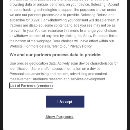
browsing data or unique identifiers, on your device. Selecting I Accept
démesure
-
exagération
- excès -
exubérance
-
enables tracking technologies to support the purposes shown under
intempérance
we and our partners process data to provide. Selecting Refuse and
subscribe for 0.99€ > or withdrawing your consent will disable them. If
Action ou parole qui passe les bornes, dépasse la
2.
trackers are disabled, some content and ads you see may not be as
mesure :
Les outrances des critiques adressées à un
relevant to you. You can resurface this menu to change your choices
film.
or withdraw consent at any time by clicking the Show Purposes link on
the bottom of the webpage. Your choices will have effect within our
Website. For more details, refer to our Privacy Policy.
We and our partners process data to provide:
VOUS CHERCHEZ PEUT-ÊTRE
Use precise geolocation data. Actively scan device characteristics for
identification. Store and/or access information on a device.
Personalised advertising and content, advertising and content
outrance n.f.
measurement, audience research and services development.
Caractère de ce qui est outré, de ce qui a...
List of Partners (vendors)
À outrance
I Accept
Show Purposes

EXPRESSIONS
À outrance,
avec excès, exagération ; jusqu'à