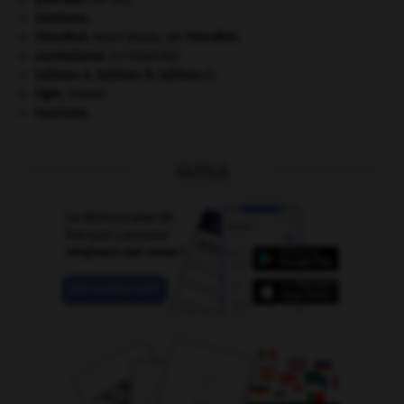
sionisme.
Stendhal
.
Henri Beyle, dit
Stendhal
.
surréalisme.
[LITTÉRATURE]
tableau A, tableau B, tableau C.
tigre
.
[FAUNE]
tourisme.
OUTILS