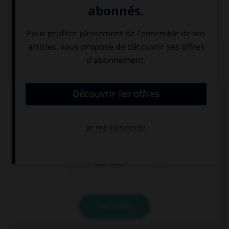

COURS DE FRANÇAIS
QUIZ
Lequel de ces mots a un accent différent ?
une crepe
une creme
une crete
VALIDER