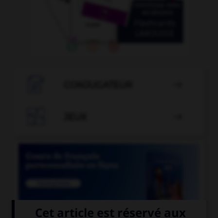

CONJUGATEUR


JEUX
