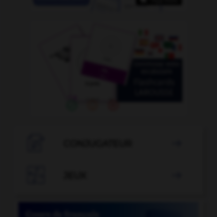

CONJUGATEUR


JEUX
