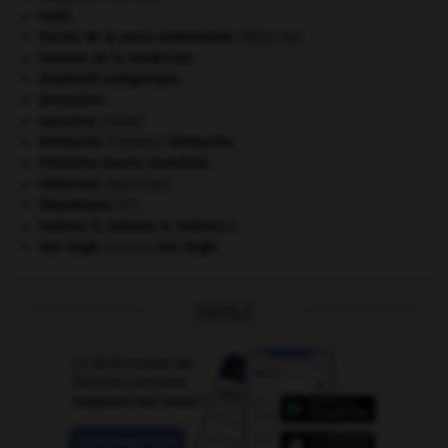
Haïti
.
hernie de la paroi abdominale
.
[MÉDECINE]
histoire de la médecine.
impératif catégorique.
Jérusalem
.
manchot
.
[FAUNE]
Nietzsche
.
Friedrich
Nietzsche
.
Première Guerre mondiale
.
réduction
.
[MÉDECINE]
e
République
(V
).
tableau A, tableau B, tableau C.
Van Gogh
.
Vincent
Van Gogh
.
OUTILS