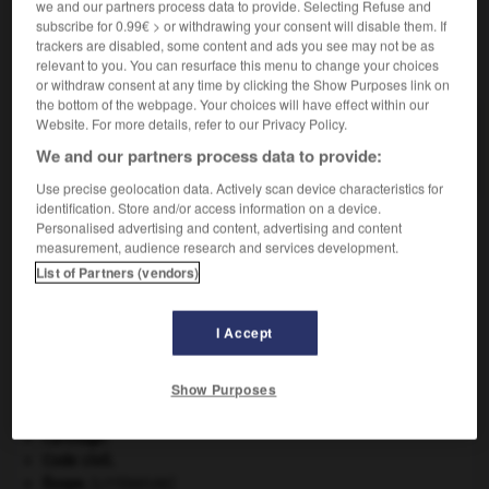
we and our partners process data to provide. Selecting Refuse and
subscribe for 0.99€ > or withdrawing your consent will disable them. If
trackers are disabled, some content and ads you see may not be as
VOUS CHERCHEZ PEUT-ÊTRE
relevant to you. You can resurface this menu to change your choices
or withdraw consent at any time by clicking the Show Purposes link on
the bottom of the webpage. Your choices will have effect within our
Website. For more details, refer to our Privacy Policy.
niobique adj.
Se dit de l'anhydride...
We and our partners process data to provide:
Use precise geolocation data. Actively scan device characteristics for
identification. Store and/or access information on a device.
Personalised advertising and content, advertising and content
measurement, audience research and services development.
ninja
-
niobate
-
niobique
-
niobite
-
niobium
List of Partners (vendors)

I Accept
À DÉCOUVRIR DANS L'ENCYCLOPÉDIE
Show Purposes
agence de presse.
Carthage
.
Code civil.
Ésope
.
[LITTÉRATURE]