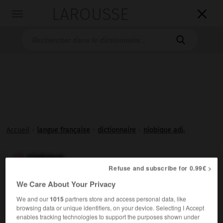
LAROUSSE

Toggle
navigation

Accueil
>
langue française
>
dictionnaire
>
niobique adj.
niobique

Refuse and subscribe for 0.99€ >
adjectif
We Care About Your Privacy
(de niobium)
We and our
1015
partners store and access personal data, like
Se dit de l'anhydride Nb
O
et des acides
2
5
browsing data or unique identifiers, on your device. Selecting I Accept
correspondants.
enables tracking technologies to support the purposes shown under