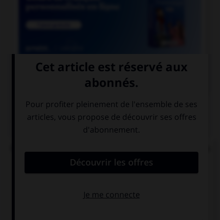

COURS DE FRANÇAIS
QUIZ
Quelle est la signification du préfixe « sym » dans
« symphonie » ou « symbiose » ?
pour
avec