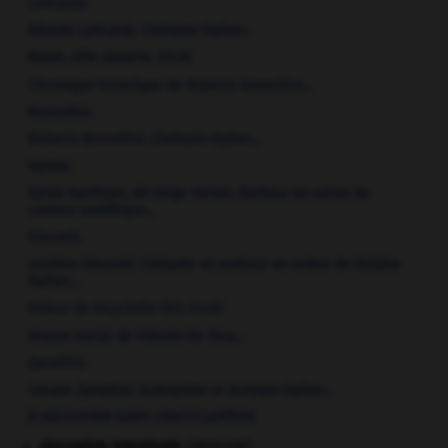
Lattuada
.
Alberto
Lattuada
.
Cinéaste italien...
Rome, ville ouverte.
[FILM]
Chronique historique de Roberto Rossellini...
Rossellini
.
Roberto
Rossellini
.
Cinéaste italien...
Vertov
.
Denis Kaufman, dit
Dziga
Vertov
.
Metteur en scène de
cinéma soviétique...
Visconti
.
Luchino
Visconti
.
Cinéaste et metteur en scène de théâtre
italien...
Voleur de bicyclette
(le).
[FILM]
Drame social de Vittorio De Sica...
Zavattini
.
Cesare
Zavattini
.
Scénariste et écrivain italien...
À DÉCOUVRIR DANS L'ENCYCLOPÉDIE
absorption intestinale
.
[MÉDECINE]