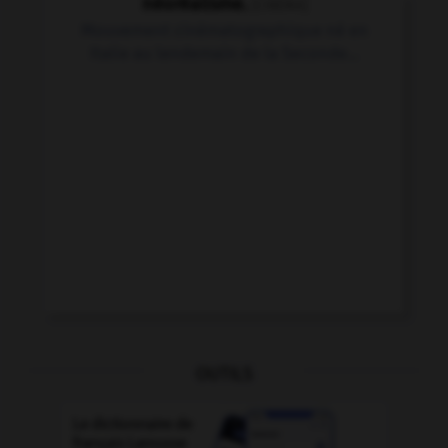
néoréalisme.
[CINÉMA]
Mouvement cinématographique né en
Italie au lendemain de la Seconde...
OUTILS