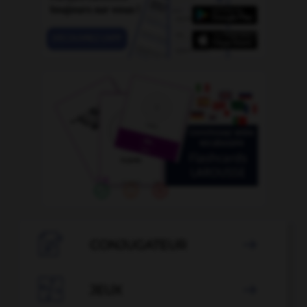

CONJUGATEUR


JEUX
