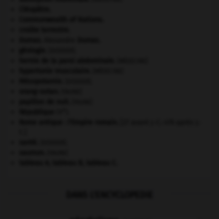
Cléopâtre
.
Commonwealth of Nations
.
croûte terrestre.
Dumas
.
Alexandre
Dumas
.
géologie.
.
[DOSSIER]
hernie de la paroi abdominale
.
[MÉDECINE]
hypertonie musculaire
.
[MÉDECINE]
Mésopotamie
.
.
[DOSSIER]
orang-outan
.
[FAUNE]
papillon de nuit
.
[FAUNE]
e
République
(V
).
Rome antique : l'Empire romain
.
[27 avant J.-C.-476 après J.-
C.]
santé.
.
[DOSSIER]
saumon
.
[FAUNE]
tableau A, tableau B, tableau C.
DANS L'ENCYCLOPEDIE