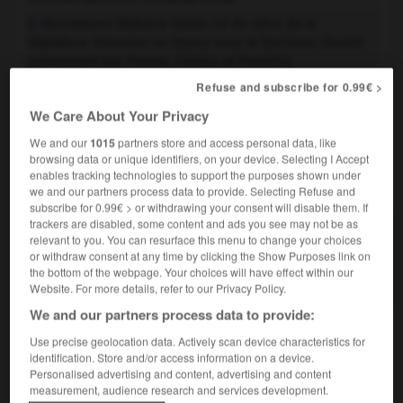
Mouvement littéraire italien né du refus de la
2.
littérature d'évasion en faveur sous le fascisme, illustré
notamment par Pavese, Calvino et Pratolini.
e
Refuse and subscribe for 0.99€ >
Tendance, dans les arts plastiques du
s., à renouer
3.
xx
avec la figuration réaliste.
We Care About Your Privacy
We and our
1015
partners store and access personal data, like
browsing data or unique identifiers, on your device. Selecting I Accept
enables tracking technologies to support the purposes shown under
VOUS CHERCHEZ PEUT-ÊTRE
we and our partners process data to provide. Selecting Refuse and
subscribe for 0.99€ > or withdrawing your consent will disable them. If
trackers are disabled, some content and ads you see may not be as
néoréalisme n.m.
relevant to you. You can resurface this menu to change your choices
Mouvement cinématographique né en Italie au
or withdraw consent at any time by clicking the Show Purposes link on
lendemain de la Seconde...
the bottom of the webpage. Your choices will have effect within our
Website. For more details, refer to our Privacy Policy.
We and our partners process data to provide:
Use precise geolocation data. Actively scan device characteristics for
identification. Store and/or access information on a device.
sme
-
néoptère
-
néoréalisme
-
néoréaliste
-
néor
Personalised advertising and content, advertising and content
measurement, audience research and services development.