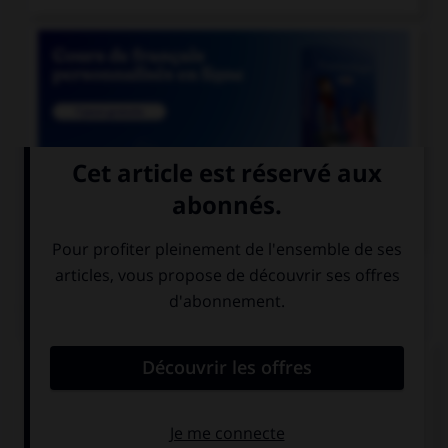

COURS DE FRANÇAIS
QUIZ
Un seul de ces noms est masculin. Lequel ?
amiante
ébène