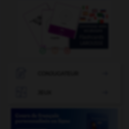

CONJUGATEUR


JEUX
