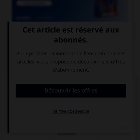

COURS DE FRANÇAIS
QUIZ
Ces mots prennent un ou deux « m ». Lequel ne
prend qu'un seul « m » ?
a…onite
a…oniac
a…aryllis