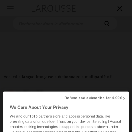
LAROUSSE

Toggle
navigation

Accueil
>
langue française
>
dictionnaire
>
multiparité n.f.
multiparité

Refuse and subscribe for 0.99€ >
nom féminin
We Care About Your Privacy
Condition de la femme ou de l'espèce
multipare
.
We and our
1015
partners store and access personal data, like
browsing data or unique identifiers, on your device. Selecting I Accept
enables tracking technologies to support the purposes shown under
we and our partners process data to provide. Selecting Refuse and