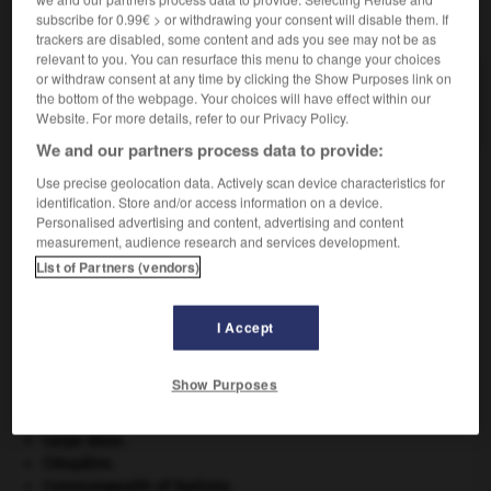
subscribe for 0.99€ > or withdrawing your consent will disable them. If
VOUS CHERCHEZ PEUT-ÊTRE
trackers are disabled, some content and ads you see may not be as
relevant to you. You can resurface this menu to change your choices
or withdraw consent at any time by clicking the Show Purposes link on
multiparité n.f.
the bottom of the webpage. Your choices will have effect within our
Condition de la femme ou de l'espèce multipare.
Website. For more details, refer to our Privacy Policy.
We and our partners process data to provide:
Use precise geolocation data. Actively scan device characteristics for
identification. Store and/or access information on a device.
orme
-
multipare
-
multiparité
-
multipartisme
-
mul
Personalised advertising and content, advertising and content
measurement, audience research and services development.
List of Partners (vendors)

I Accept
À DÉCOUVRIR DANS L'ENCYCLOPÉDIE
appareil génital.
Show Purposes
art pariétal.
Ave, Caesar, morituri te salutant
.
carpe diem
.
Cléopâtre
.
Commonwealth of Nations
.