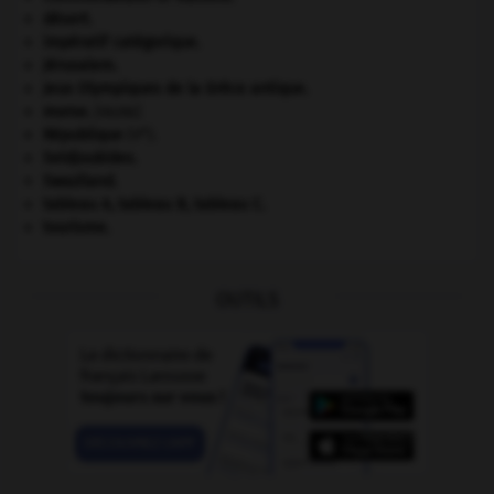
désert.
impératif catégorique.
Jérusalem
.
Jeux Olympiques de la Grèce antique
.
morse
.
[FAUNE]
e
République
(V
).
Seldjoukides
.
Swaziland
.
tableau A, tableau B, tableau C.
tourisme.
OUTILS