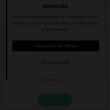
QUIZ
Ces trois mots se terminent par le son [cie] ;
lequel prend un « c » et non un « t » dans la
syllabe finale ?
argu…ie
alopé…ie
calvi…ie
VALIDER