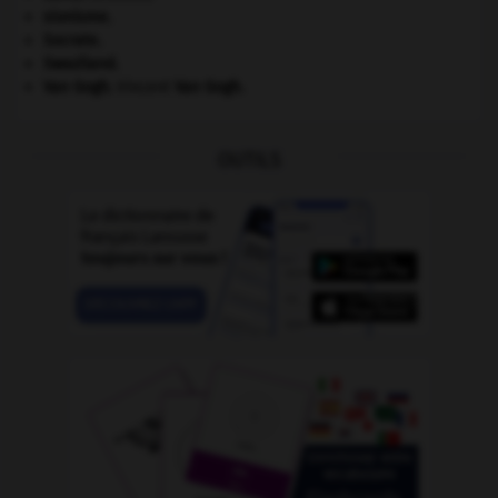
sionisme.
Socrate
.
Swaziland
.
Van Gogh
.
Vincent
Van Gogh
.
OUTILS