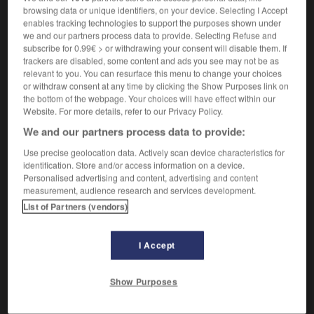
browsing data or unique identifiers, on your device. Selecting I Accept
monogène

enables tracking technologies to support the purposes shown under
nom masculin
we and our partners process data to provide. Selecting Refuse and
subscribe for 0.99€ > or withdrawing your consent will disable them. If
trackers are disabled, some content and ads you see may not be as
Nom de classe de vers plathelminthes parasites à un
relevant to you. You can resurface this menu to change your choices
seul hôte, ayant à la fois des ventouses et des crochets.
or withdraw consent at any time by clicking the Show Purposes link on
Synonyme :
the bottom of the webpage. Your choices will have effect within our
hétérocotyle
Website. For more details, refer to our Privacy Policy.
We and our partners process data to provide:
Use precise geolocation data. Actively scan device characteristics for
identification. Store and/or access information on a device.
VOUS CHERCHEZ PEUT-ÊTRE
Personalised advertising and content, advertising and content
measurement, audience research and services development.
List of Partners (vendors)
monogène adj.
Se dit d'un groupe algébrique engendré par un seul
élément.
I Accept
monogène n.m.
Nom de classe de vers plathelminthes
Show Purposes
parasites à un seul...