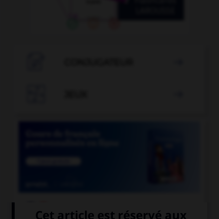

CONJUGATEUR


JEUX


COURS DE FRANÇAIS