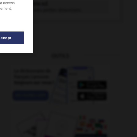
/or access
micrométrie n.f.
rement,
Mesure de très petites dimensions.
Accept
OUTILS
sation
-
microminiaturiser
-
micromodule
-
microméri