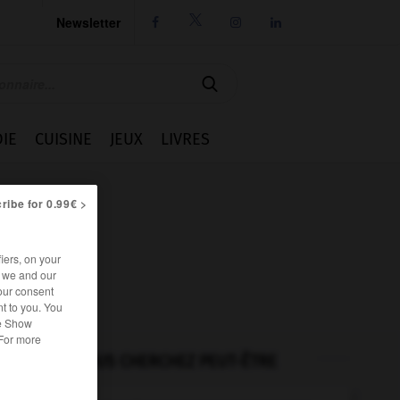
Newsletter




IE
CUISINE
JEUX
LIVRES
ribe for 0.99€ >
iers, on your
r we and our
our consent
t to you. You
he Show
 For more
VOUS CHERCHEZ PEUT-ÊTRE