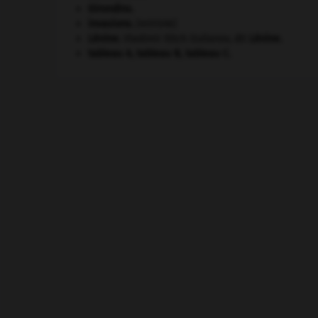
Girondins
.
invasions.
[HISTOIRE]
Lénine
.
Vladimir Ilitch Oulianov, dit
Lénine
.
tableau A, tableau B, tableau C.