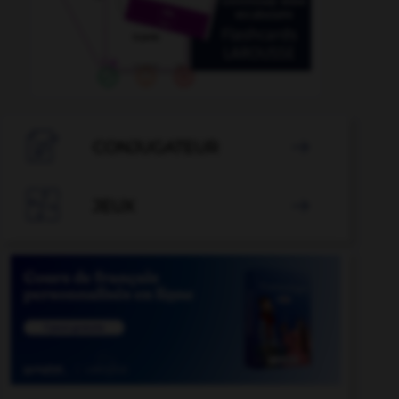

CONJUGATEUR


JEUX
