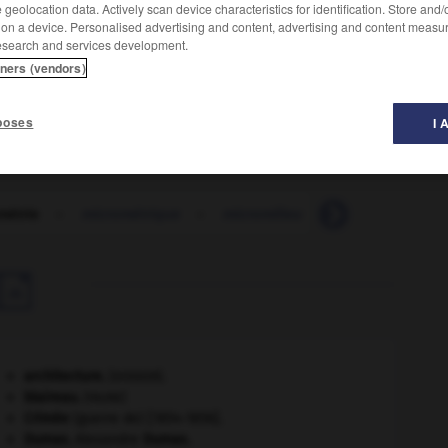
geolocation data. Actively scan device characteristics for identification. Store and
 on a device. Personalised advertising and content, advertising and content measu
esearch and services development.
tners (vendors)
poses
I 
métrie
-
micrométrique
-
micromilieu
-
microminiaturi

architecture.
.
[DOSSIER]
blaireau
.
[FAUNE]
Crimée
(guerre de) [1854-1856].
Dumas
.
Alexandre
Dumas
.