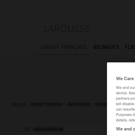
LAROUSSE
LANGUE FRANÇAISE
BILINGUES
FLA
We Care 
We and ou
device. Sel
partners pr
will disabl
Accueil
>
langue française
>
dictionnaire
>
micrométrie n.f.
can resurfa
Purposes li
details, ref
We and o
micrométrie
