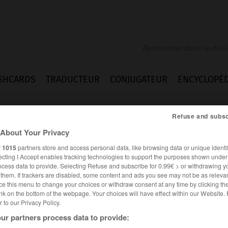
SHCARDS
TRADUCTEUR
CONJUGATEUR
ENCYCLOPÉD
Refuse and subsc
About Your Privacy
r
1015
partners store and access personal data, like browsing data or unique identif
ecting I Accept enables tracking technologies to support the purposes shown unde
ocess data to provide. Selecting Refuse and subscribe for 0.99€ > or withdrawing y
e them. If trackers are disabled, some content and ads you see may not be as relevan
ce this menu to change your choices or withdraw consent at any time by clicking t
nk on the bottom of the webpage. Your choices will have effect within our Website.
er to our Privacy Policy.
ur partners process data to provide: