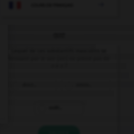

COURS DE FRANÇAIS
QUIZ
Lequel de ces substantifs masculins se
finissant par le son [oir] ne prend pas de
« e » ?
direct…
ostens…
audit…
VALIDER