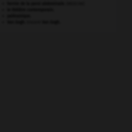
hernie de la paroi abdominale
.
[MÉDECINE]
le théâtre contemporain.
paléozoïque.
Van Gogh
.
Vincent
Van Gogh
.