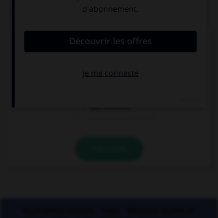
QUIZ
Lequel de ces mots existe au singulier ?
des funérailles
des pourparlers
des exutoires
VALIDER
Applications mobiles
Index
Mentions légales et