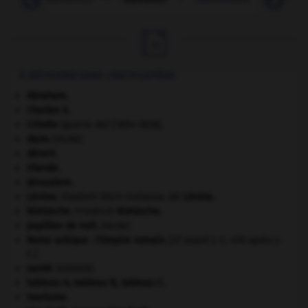

À DÉCOUVRIR DANS L'ENCYCLOPÉDIE
Abraham
.
Charles X
.
Crimée
(guerre de) [1854-1856].
daim
.
[FAUNE]
désert.
Irlande
.
Jérusalem
.
Lénine
.
Vladimir Ilitch Oulianov, dit
Lénine
.
Nietzsche
.
Friedrich
Nietzsche
.
papillon de nuit
.
[FAUNE]
Rome antique : l'Empire romain
.
[27 avant J.-C.-476 après J.-
C.]
santé.
.
[DOSSIER]
tableau A, tableau B, tableau C.
tourisme.