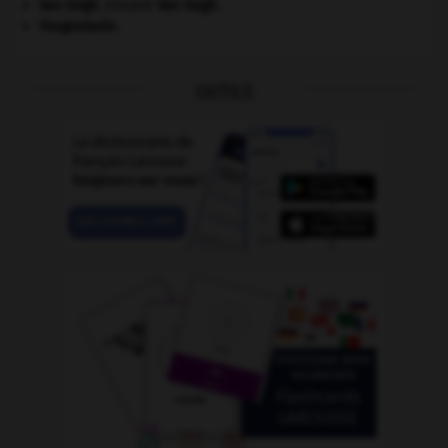
Van Gogh
.
Vincent
Van Gogh
.
Yougoslavie
.
OUTILS