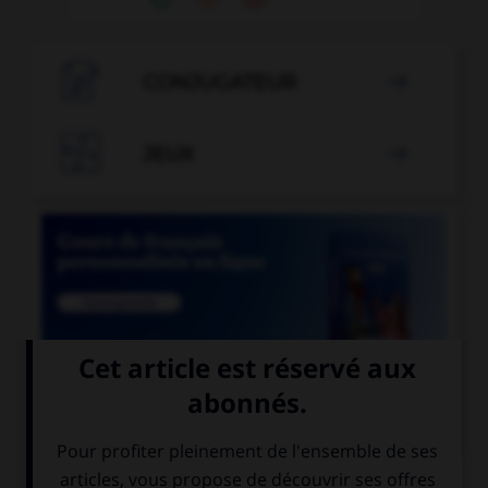

CONJUGATEUR


JEUX


COURS DE FRANÇAIS