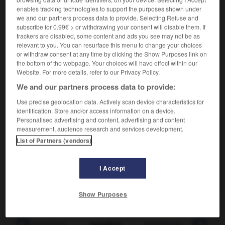
mandéen

enables tracking technologies to support the purposes shown under
nom masculin
we and our partners process data to provide. Selecting Refuse and
subscribe for 0.99€ > or withdrawing your consent will disable them. If
Dialecte de l'araméen oriental, qui fut la langue des
trackers are disabled, some content and ads you see may not be as
relevant to you. You can resurface this menu to change your choices
adeptes du mandéisme. (Il survit actuellement dans le
or withdraw consent at any time by clicking the Show Purposes link on
néoaraméen parlé en Iraq.)
the bottom of the webpage. Your choices will have effect within our
Website. For more details, refer to our Privacy Policy.
We and our partners process data to provide:
VOUS CHERCHEZ PEUT-ÊTRE
Use precise geolocation data. Actively scan device characteristics for
identification. Store and/or access information on a device.
Personalised advertising and content, advertising and content
mandéen adj. et n.
measurement, audience research and services development.
Relatif au mandéisme ; adepte du mandéisme.
List of Partners (vendors)
mandéen n.m.
Dialecte de l'araméen oriental, qui fut la
I Accept
langue des adeptes...
Show Purposes
ure
-
mandchou
-
mandéen
-
mandéisme
-
mandé