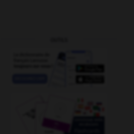
OUTILS
mémoire
-
même
-
mème
-
mémé
-
mêmement