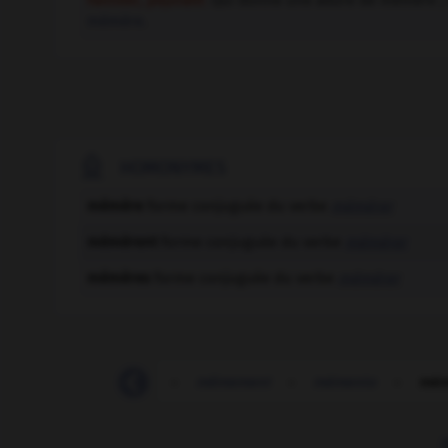
Familier,
péjoratif.
Qui donne une allure de mémère ;
mémère.

HOMONYMES
mémère
forme conjuguée du verbe
mémérer
mémèrent
forme conjuguée du verbe
mémérer
mémères
forme conjuguée du verbe
mémérer
-
mème
-
mémé
-
mêmement
-
mémento
-
mém