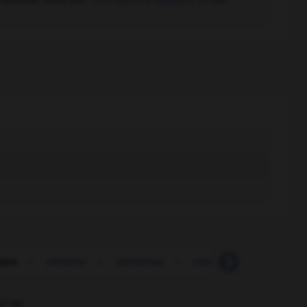
 démodé, vieux jeu :
Une coiffure mémère, un sac
ère
-
mémérer
-
mémériser
-
mémo
-
mémoire
-