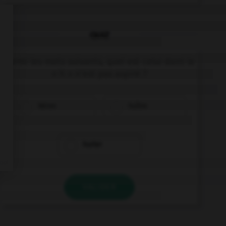
QUIZ
Parmi les mots suivants, quel est celui dont le
« h » n'est pas aspiré ?
héron
huître
hurler
VALIDER