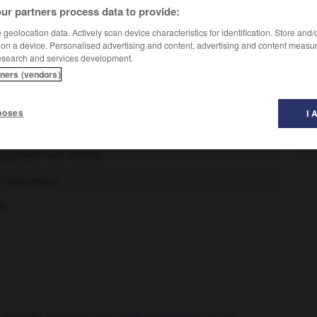
ur partners process data to provide:
geolocation data. Actively scan device characteristics for identification. Store and
 on a device. Personalised advertising and content, advertising and content measu
esearch and services development.
tners (vendors)
poses
I 
ellatif sans article).
e corpulence.
e.