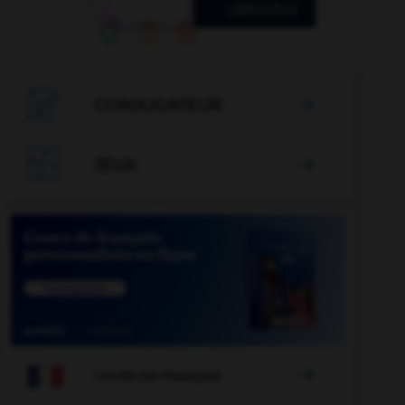

CONJUGATEUR


JEUX


COURS DE FRANÇAIS