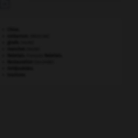

Chine
.
embarrure
.
[MÉDECINE]
girafe
.
[FAUNE]
manchot
.
[FAUNE]
Rabelais
.
François
Rabelais
.
Restauration
(seconde).
Seldjoukides
.
tourisme.