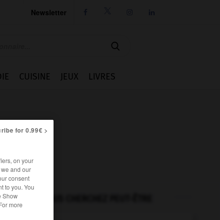
Newsletter




IE
CUISINE
JEUX
LIVRES
ribe for 0.99€ >
iers, on your
r we and our
our consent
t to you. You
he Show
VOUS CHERCHEZ PEUT-ÊTRE
 For more