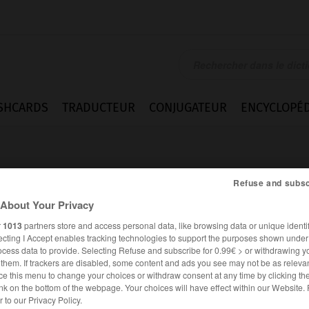
SHCARDS
TRADUCTEUR
CONJUGATEUR
ENCYCLOPÉD
Refuse and subsc
About Your Privacy
r
1013
partners store and access personal data, like browsing data or unique identif
ecting I Accept enables tracking technologies to support the purposes shown unde
 adj.
ocess data to provide. Selecting Refuse and subscribe for 0.99€ > or withdrawing y
e them. If trackers are disabled, some content and ads you see may not be as relevan
ce this menu to change your choices or withdraw consent at any time by clicking t
nk on the bottom of the webpage. Your choices will have effect within our Website.
Homonymes
er to our Privacy Policy.