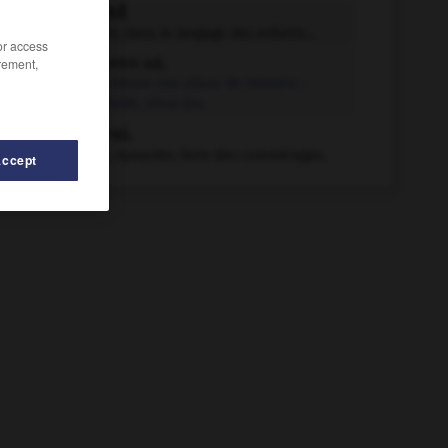
mémère n.f.
Grand-mère, dans le langage des enfants...
/or access
rement,
mémère adj.
Qui donne une allure de mémère ;
démodé, vieux jeu.
mémérer v.i.
Au Québec, bavarder, faire des commérages.
Accept