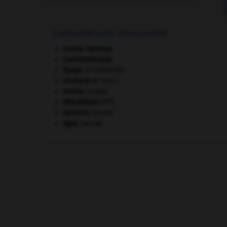
À DÉCOUVRIR DANS L'ENCYCLOPÉDIE
centre nerveux.
Constantinople
.
Ésope
.
[LITTÉRATURE]
Léonard
de Vinci.
morse
.
[FAUNE]
e
République
(V
).
saumon
.
[FAUNE]
tigre
.
[FAUNE]