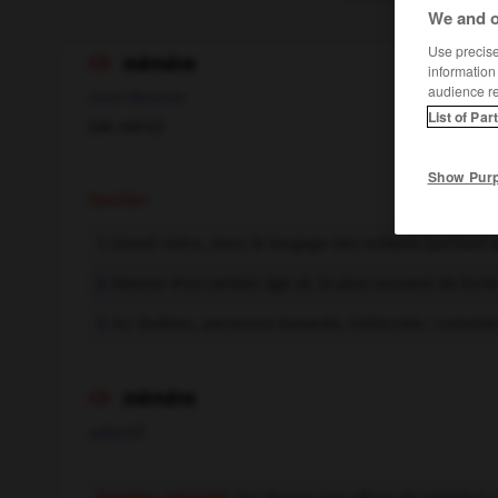
We and o
Use precise 
mémère

information
audience r
nom féminin
List of Par
(de mère)
Show Pur
Familier
Grand-mère, dans le langage des enfants (surtout app
1.
Femme d'un certain âge et, le plus souvent de fort
2.
Au Québec, personne bavarde, indiscrète ; commèr
3.
mémère

adjectif