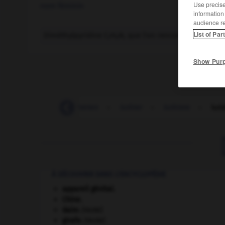
Use precise 
nom féminin
information
audience r
List of Par
Diméthylpyridine C
H
N, que l'on rencontre dans l'hui
7
9
Show Pur
-
lutherie
-
luthérien
-
luthier
-
luthiste
-
luti
À DÉCOUVRIR DANS L'ENCYCLOPÉDIE
appareil génital.
Chine
.
daim
.
[FAUNE]
girafe
.
[FAUNE]