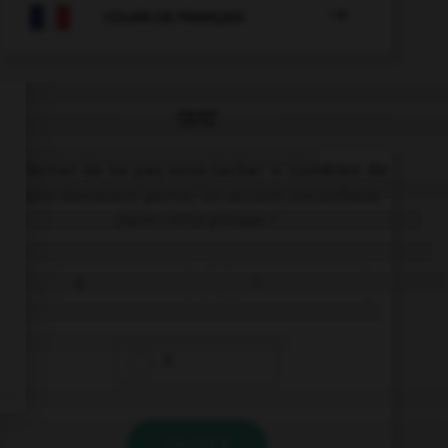

COURS DE FRANÇAIS
QUIZ
« Tachez de ne pas vous tacher ». Combien de
mots devraient porter un accent circonflexe
dans cette phrase ?
0
1
2
VALIDER