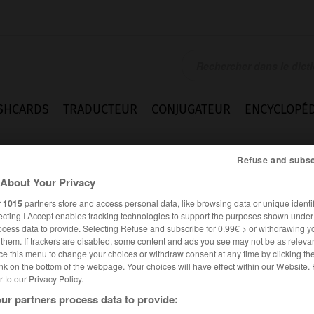
SHCARDS
TRADUCTEUR
CONJUGATEUR
ENCYCLOPÉD
Refuse and subsc
About Your Privacy
r
1015
partners store and access personal data, like browsing data or unique identif
ecting I Accept enables tracking technologies to support the purposes shown unde
ocess data to provide. Selecting Refuse and subscribe for 0.99€ > or withdrawing y
e them. If trackers are disabled, some content and ads you see may not be as relevan
ce this menu to change your choices or withdraw consent at any time by clicking t
nk on the bottom of the webpage. Your choices will have effect within our Website.
er to our Privacy Policy.
ur partners process data to provide: