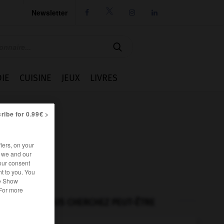
Newsletter




IE
CUISINE
JEUX
LIVRES
ribe for 0.99€ >
iers, on your
r we and our
our consent
t to you. You
he Show
 For more
VOUS CHERCHEZ PEUT-ÊTRE