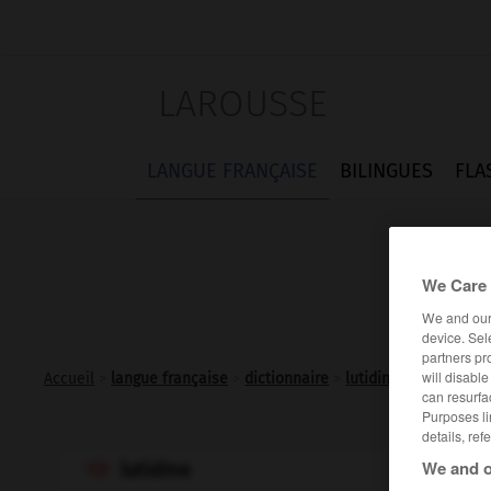
LAROUSSE
LANGUE FRANÇAISE
BILINGUES
FLA
We Care 
We and ou
device. Sel
partners pr
will disabl
Accueil
>
langue française
>
dictionnaire
>
lutidine n.f.
can resurfa
Purposes li
details, ref
We and o
lutidine
