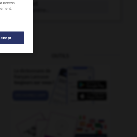
/or access
lutidine n.f.
rement,
Diméthylpyridine...
Accept
OUTILS
-
système_Lutheran
-
lutherie
-
luthérien
-
luthier