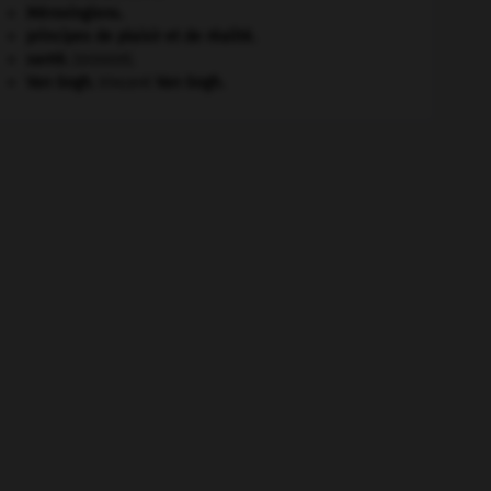
Mérovingiens
.
principes de plaisir et de réalité.
santé.
.
[DOSSIER]
Van Gogh
.
Vincent
Van Gogh
.