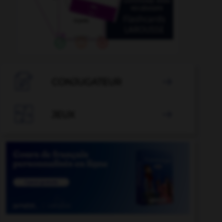

CONJUGATEUR


JEUX
