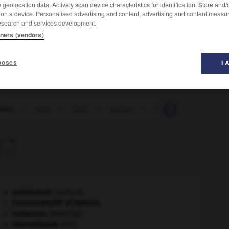
geolocation data. Actively scan device characteristics for identification. Store and
 on a device. Personalised advertising and content, advertising and content measu
esearch and services development.
tners (vendors)
le d'os, les goudrons de houille, les huiles de schiste.
poses
I 
dine
-
lutin
-
lutin
-
lutiner
-
lutinerie
-
lutite

architecture.
.
[DOSSIER]
Commonwealth of Nations
.
embarrure
.
[MÉDECINE]
e
Internationale
(III
).