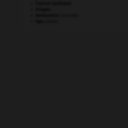
l'opinion (publique).
Pologne
.
Restauration
(seconde).
tigre
.
[FAUNE]