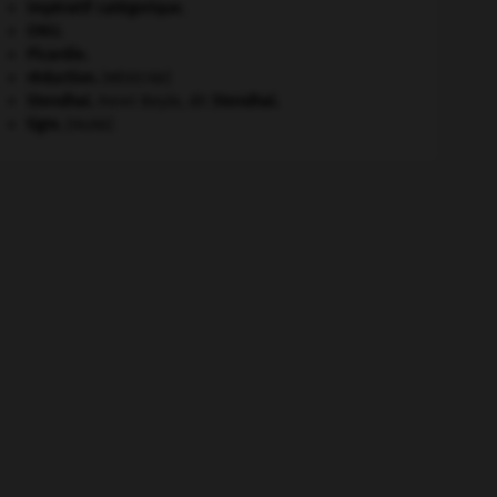
impératif catégorique.
ONU
.
Picardie
.
réduction
.
[MÉDECINE]
Stendhal
.
Henri Beyle, dit
Stendhal
.
tigre
.
[FAUNE]