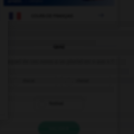

COURS DE FRANÇAIS
QUIZ
Lequel de ces noms a un pluriel en « aux » ?
chacal
chenal
festival
VALIDER