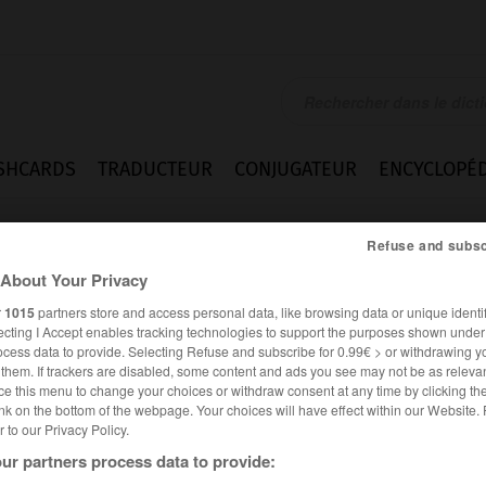
SHCARDS
TRADUCTEUR
CONJUGATEUR
ENCYCLOPÉD
Refuse and subsc
About Your Privacy
r
1015
partners store and access personal data, like browsing data or unique identif
ecting I Accept enables tracking technologies to support the purposes shown unde
ocess data to provide. Selecting Refuse and subscribe for 0.99€ > or withdrawing y
e them. If trackers are disabled, some content and ads you see may not be as relevan
ce this menu to change your choices or withdraw consent at any time by clicking t
nk on the bottom of the webpage. Your choices will have effect within our Website.
er to our Privacy Policy.
ur partners process data to provide: