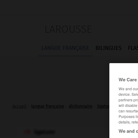
LAROUSSE
LANGUE FRANÇAISE
BILINGUES
FLA
We Care 
We and ou
device. Sel
partners pr
will disabl
Accueil
>
langue française
>
dictionnaire
>
ligaturer v.t.
can resurfa
Purposes li
details, ref
We and o
ligaturer
