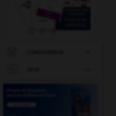

CONJUGATEUR


JEUX
