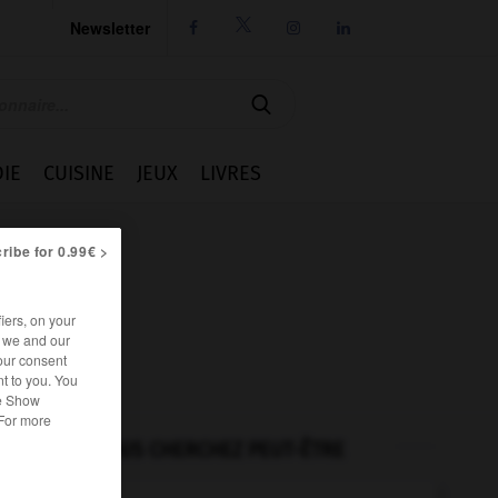
Newsletter




IE
CUISINE
JEUX
LIVRES
ribe for 0.99€ >
iers, on your
r we and our
our consent
t to you. You
he Show
 For more
VOUS CHERCHEZ PEUT-ÊTRE