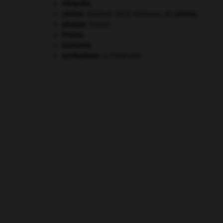
Héraclès
.
Lénine
.
Vladimir Ilitch Oulianov, dit
Lénine
.
phoque
.
[FAUNE]
Prusse
.
sionisme.
surréalisme.
[LITTÉRATURE]