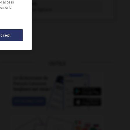
/or access
ligaturer v.t.
rement,
Fixer par une ligature.
Accept
OUTILS
e
-
ligament
-
ligamentaire
-
ligand
-
ligase
-