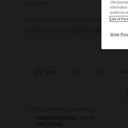
Use precise 
verbe transitif
information
audience r
List of Par
Fixer par une
ligature
:
Ligaturer la lame sur le man
1.
Fermer, serrer par une ligature :
Ligaturer une artèr
2.
Show Pur
-
ligamentaire
-
ligand
-
ligase
-
ligature
-
liga
À DÉCOUVRIR DANS L'ENCYCLOPÉDIE
absorption intestinale
.
[MÉDECINE]
centre nerveux.