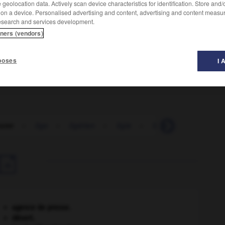
geolocation data. Actively scan device characteristics for identification. Store and
Conjugaison
 on a device. Personalised advertising and content, advertising and content measu
esearch and services development.
tners (vendors)
che.
e.
poses
I 
turer
-
lige
-
ligérien
-
ligie
-
lignage
-
lignag

agence de presse.
désert.