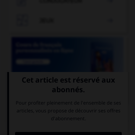

CONJUGATEUR


JEUX


COURS DE FRANÇAIS
QUIZ