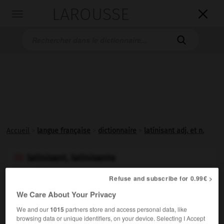
LAROUSSE

Toggle
navigation

Accueil
>
langue française
>
dictionnaire
>
latinisant adj. et n.
latinisant, latinisante

adjectif et nom
Refuse and subscribe for 0.99€ >
Qui étudie la langue, la littérature et la civilisation
1.
We Care About Your Privacy
latines.
We and our
1015
partners store and access personal data, like
Synonyme :
browsing data or unique identifiers, on your device. Selecting I Accept
latiniste