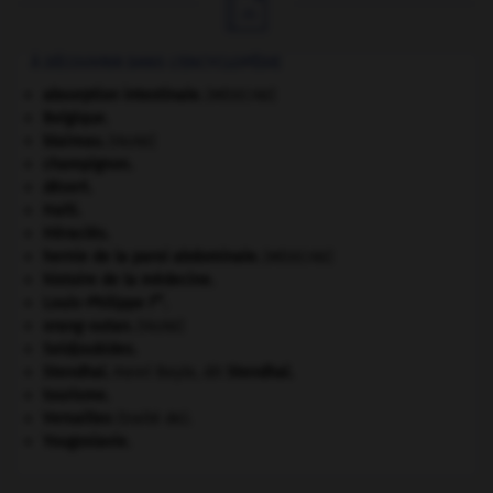

À DÉCOUVRIR DANS L'ENCYCLOPÉDIE
absorption intestinale
.
[MÉDECINE]
Belgique
.
blaireau
.
[FAUNE]
champignon.
désert.
Haïti
.
Héraclès
.
hernie de la paroi abdominale
.
[MÉDECINE]
histoire de la médecine.
er
Louis-Philippe I
.
orang-outan
.
[FAUNE]
Seldjoukides
.
Stendhal
.
Henri Beyle, dit
Stendhal
.
tourisme.
Versailles
(traité de).
Yougoslavie
.