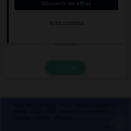
Lequel de ces mots est mal écrit ?
reniement
blanchiement
dénouement
VALIDER
Applications mobiles
Index
Mentions légales et
crédits
CGU
CGV
Charte de confidentialité
Cookies
Contact
À la une
+
© Larousse