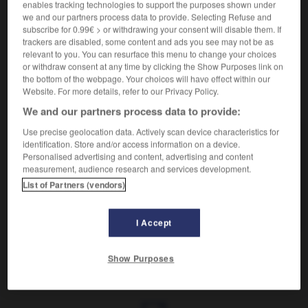
enables tracking technologies to support the purposes shown under
we and our partners process data to provide. Selecting Refuse and
Se dit de quelqu'un qui, vivant dans un pays de rite
2.
subscribe for 0.99€ > or withdrawing your consent will disable them. If
grec, pratique le culte de l'Église latine.
trackers are disabled, some content and ads you see may not be as
relevant to you. You can resurface this menu to change your choices
or withdraw consent at any time by clicking the Show Purposes link on
the bottom of the webpage. Your choices will have effect within our
Website. For more details, refer to our Privacy Policy.
VOUS CHERCHEZ PEUT-ÊTRE
We and our partners process data to provide:
Use precise geolocation data. Actively scan device characteristics for
latinisant adj. et n.
identification. Store and/or access information on a device.
Qui étudie la langue, la littérature et la civilisation
Personalised advertising and content, advertising and content
latines.
measurement, audience research and services development.
List of Partners (vendors)
latiniser v.t.
Donner une forme latine à un mot.
I Accept
Show Purposes
latimeria
-
latin
-
latinisant
-
latinisation
-
latini