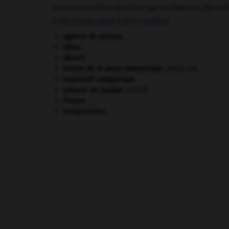
Grand mammifère marin tel que les baleines, les cacha
À DÉCOUVRIR DANS L'ENCYCLOPÉDIE
agence de presse.
atlas.
désert.
hernie de la paroi abdominale
.
[MÉDECINE]
impératif catégorique.
pieuvre ou poulpe
.
[FAUNE]
Prusse
.
Seldjoukides
.