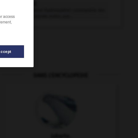
jubarte n.f.
Grande baleine (balénoptère) cosmopolite des
/or access
océans du monde entier, aux...
rement,
Accept
DANS L'ENCYCLOPEDIE
ation
-
joyeuseté
-
joyeux
-
joystick
-
JPEG
-
jubarte.