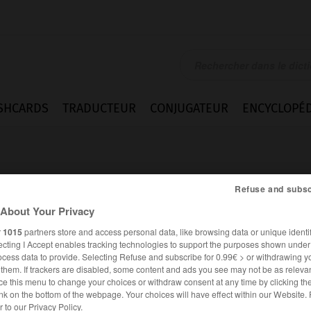
SHCARDS
TRADUCTEUR
CONJUGATEUR
ENCYCLOPÉD
Refuse and subsc
About Your Privacy
r
1015
partners store and access personal data, like browsing data or unique identif
ecting I Accept enables tracking technologies to support the purposes shown unde
ocess data to provide. Selecting Refuse and subscribe for 0.99€ > or withdrawing y
e them. If trackers are disabled, some content and ads you see may not be as relevan
ce this menu to change your choices or withdraw consent at any time by clicking t
nk on the bottom of the webpage. Your choices will have effect within our Website.
er to our Privacy Policy.