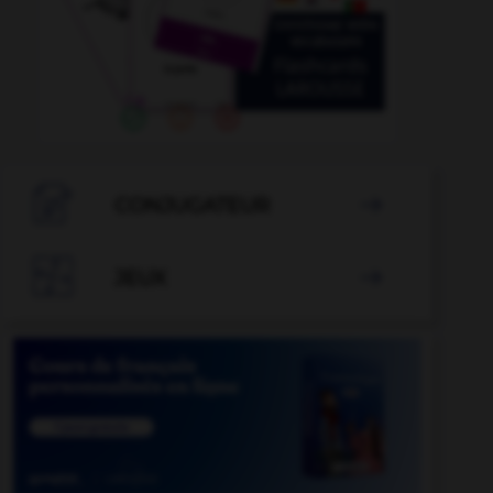

CONJUGATEUR


JEUX
