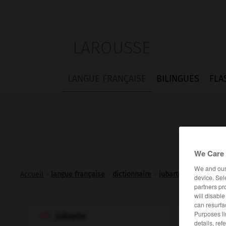
LAROUSSE
LANGUE FRANÇAISE
BILINGUES
FLA
We Care 
We and ou
Accueil
>
langue française
>
dictionnaire
>
jubarte n.f.
device. Sel
partners pr
will disabl
can resurfa
Purposes li
jubarte

details, ref