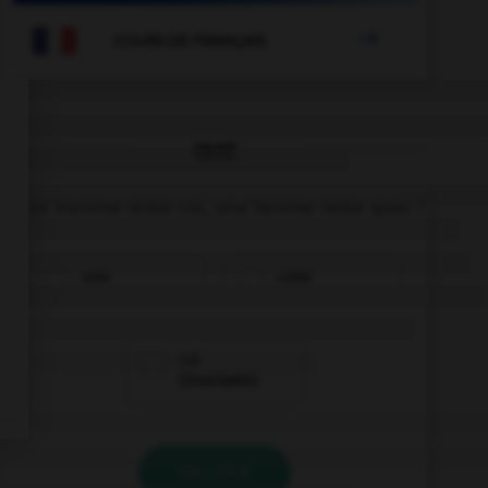

COURS DE FRANÇAIS
QUIZ
Si un homme reste coi, une femme reste quoi ?
coie
coite
coi
(invariable)
VALIDER