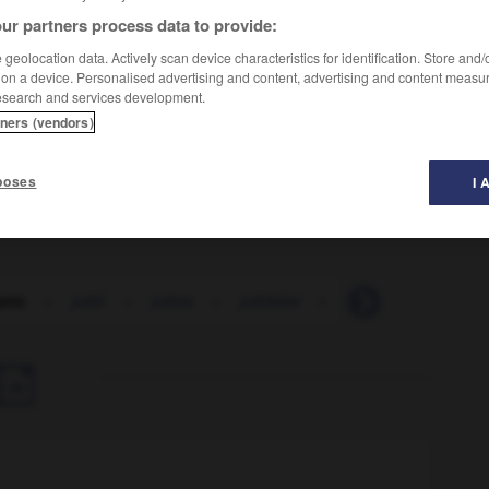
ur partners process data to provide:
geolocation data. Actively scan device characteristics for identification. Store and
 on a device. Personalised advertising and content, advertising and content measu
esearch and services development.
s du monde entier, aux longues pectorales (5 m chez un
 profilée. (Autres noms
baleine à bosse
, mégaptère,
tners (vendors)
poses
I 
arte
-
jubé
-
jubea
-
jubilaire
-
jubilant
-
jubil
