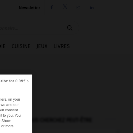
Newsletter




IE
CUISINE
JEUX
LIVRES
ribe for 0.99€ >
iers, on your
r we and our
our consent
t to you. You
VOUS CHERCHEZ PEUT-ÊTRE
he Show
 For more