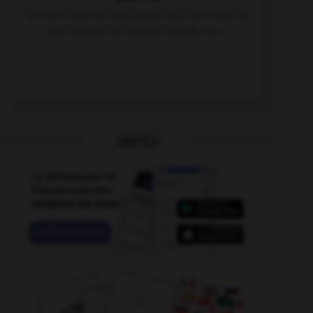
Grande baleine (balénoptère) cosmopolite
des océans du monde entier, aux...
OUTILS