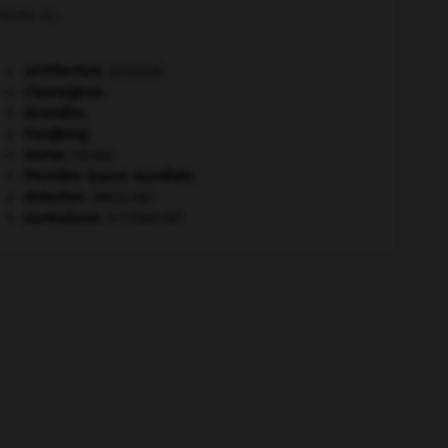
lots et...
architecture.
.
[DOSSIER]
champignon.
Girondins
.
Hongkong
.
morse
.
[FAUNE]
Première Guerre mondiale
.
réduction
.
[MÉDECINE]
surréalisme.
[LITTÉRATURE]