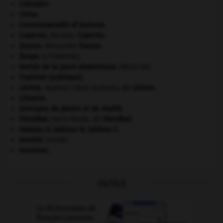
Chérubin
.
Chine
.
Commonwealth of Nations
.
Copernic
.
Nicolas
Copernic
.
Dumas
.
Alexandre
Dumas
.
Ésope
.
[LITTÉRATURE]
hernie de la paroi abdominale
.
[MÉDECINE]
l'opinion (publique).
Lénine
.
Vladimir Ilitch Oulianov, dit
Lénine
.
Lituanie
.
principes de plaisir et de réalité.
Stendhal
.
Henri Beyle, dit
Stendhal
.
tableau A, tableau B, tableau C.
termite
.
[FAUNE]
tourisme.
OUTILS