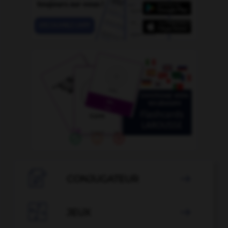

CONJUGATEUR


JEUX
