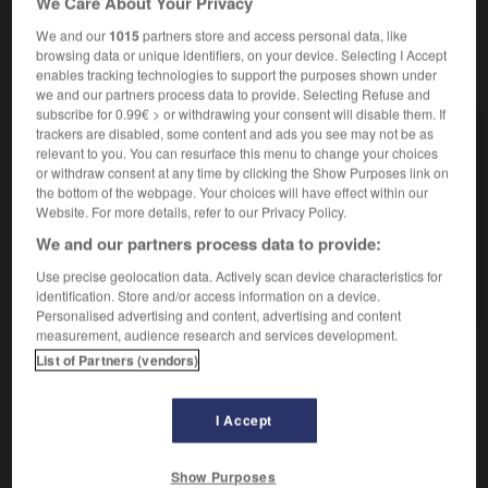
We Care About Your Privacy
We and our
1015
partners store and access personal data, like
browsing data or unique identifiers, on your device. Selecting I Accept
enables tracking technologies to support the purposes shown under
VOUS CHERCHEZ PEUT-ÊTRE
we and our partners process data to provide. Selecting Refuse and
subscribe for 0.99€ > or withdrawing your consent will disable them. If
trackers are disabled, some content and ads you see may not be as
jeans n.m.
relevant to you. You can resurface this menu to change your choices
Synonyme de blue-jean.
or withdraw consent at any time by clicking the Show Purposes link on
the bottom of the webpage. Your choices will have effect within our
jean n.m.
Website. For more details, refer to our Privacy Policy.
Synonyme de blue-jean.
We and our partners process data to provide:
blue-jean n.m.
Use precise geolocation data. Actively scan device characteristics for
Pantalon de toile bleue en coton croisé.
identification. Store and/or access information on a device.
Personalised advertising and content, advertising and content
measurement, audience research and services development.
List of Partners (vendors)

DIFFICULTÉS
I Accept
PRONONCIATION
Jean
:
[dʒin]
;
jeans
:
[dʒins]
, en articulant le
s.
Show Purposes