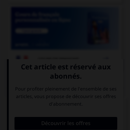

COURS DE FRANÇAIS
QUIZ
Comment appelle-t-on un miroir qui permet de
voir sans être vu ?
un miroir sans
un miroir sans