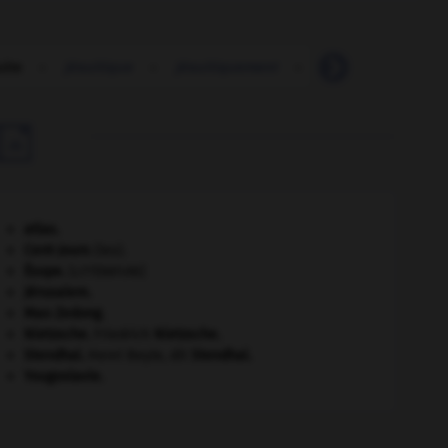
uite
-
jésuitique
-
jésuitiquement
-
jésuitisme
-
j

atlas.
Cent-Jours
(les).
Ésope
.
[LITTÉRATURE]
Jérusalem
.
Mao Zedong
.
Nietzsche
.
Friedrich
Nietzsche
.
Stendhal
.
Henri Beyle, dit
Stendhal
.
Yougoslavie
.