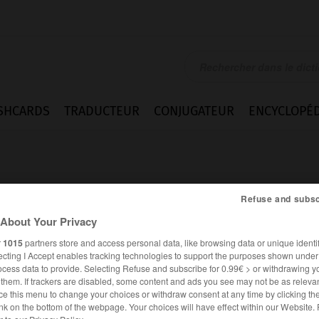
SHCARDS
TRADUCTEUR
CONJUGATEUR
ENCYCLOPÉD
Refuse and subsc
About Your Privacy
r
1015
partners store and access personal data, like browsing data or unique identif
 adj.
-
jésuite adj. et n.
ecting I Accept enables tracking technologies to support the purposes shown unde
ocess data to provide. Selecting Refuse and subscribe for 0.99€ > or withdrawing y
e them. If trackers are disabled, some content and ads you see may not be as relevan
ce this menu to change your choices or withdraw consent at any time by clicking t
Citations
nk on the bottom of the webpage. Your choices will have effect within our Website.