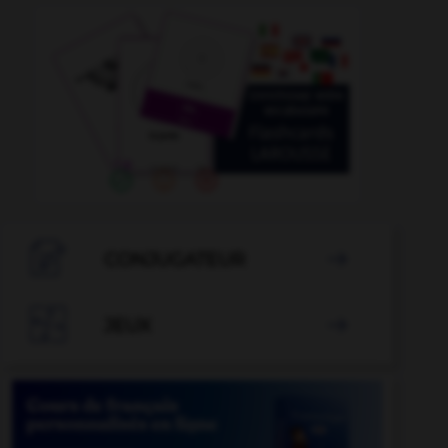
ésus
-
jet
-
jerker
-
jéroboam
-
jerrican
-
jerse

CONJUGATEUR


JEUX
