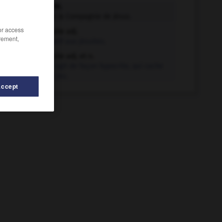
jésuite n.m.
Membre de la Compagnie de Jésus.
/or access
jésuite adj.
rement,
Relatif aux jésuites.
jésuite adj. et n.
Qui agit de façon hypocrite, qui cache
son jeu.
Accept