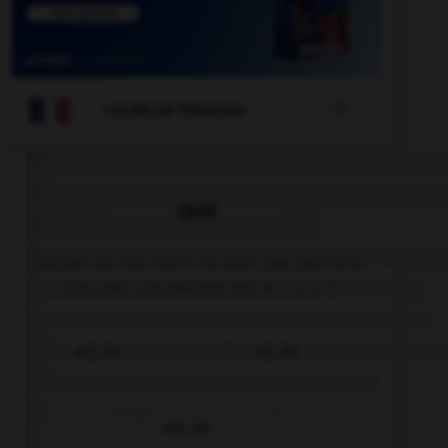

COURS DE FRANÇAIS
QUIZ
Lequel de ces mots ne doit pas prendre
d'accent circonflexe sur le « o » ?
enj…ler
caj…ler
enr…ler