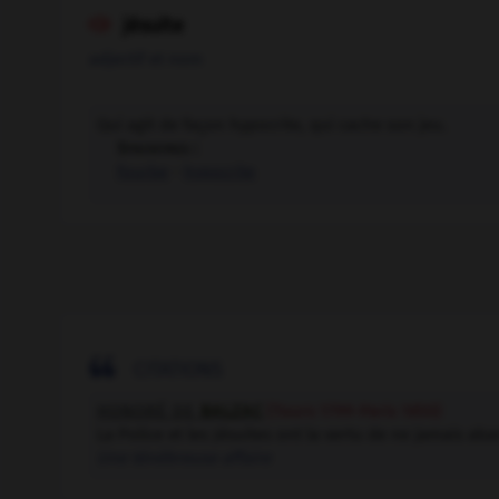
jésuite

adjectif et nom
Qui agit de façon hypocrite, qui cache son jeu.
Synonymes :
fourbe
-
hypocrite

CITATIONS
HONORÉ DE
BALZAC
(Tours 1799-Paris 1850)
La Police et les Jésuites ont la vertu de ne jamais a
Une ténébreuse affaire