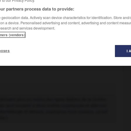
er to our Privacy Policy.
ur partners process data to provide:
geolocation data. Actively scan device characteristics for identification. Store and
 on a device. Personalised advertising and content, advertising and content measu
esearch and services development.
tners (vendors)
poses
I 
 dérivant plus ou moins des types italiens de la Contre-
es sont souvent à deux ordres superposés et ailerons
es Martellange et Derand, superpose trois niveaux. La nef
ie.)