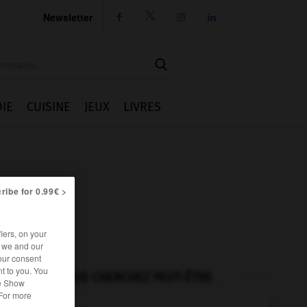
Newsletter




IE
CUISINE
JEUX
LIVRES
ribe for 0.99€ >
iers, on your
r we and our
our consent
t to you. You
VOUS CHERCHEZ PEUT-ÊTRE
he Show
 For more