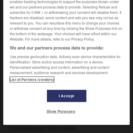
enables tracking technologies to support the purposes shown under
artificielle, la protection du poumon et l'aspiration des
we and our partners process data to provide. Selecting Refuse and
sécrétions bronchiques.
subscribe for 0.99€ > or withdrawing your consent will disable them. If
trackers are disabled, some content and ads you see may not be as
relevant to you. You can resurface this menu to change your choices
or withdraw consent at any time by clicking the Show Purposes link on
the bottom of the webpage. Your choices will have effect within our
VOUS CHERCHEZ PEUT-ÊTRE
Website. For more details, refer to our Privacy Policy.
We and our partners process data to provide:
intubation n.f.
Use precise geolocation data. Actively scan device characteristics for
En réanimation et en anesthésie, introduction dans
identification. Store and/or access information on a device.
la trachée d'un...
Personalised advertising and content, advertising and content
measurement, audience research and services development.
List of Partners (vendors)
rusif
-
intrusion
-
intubation
-
intuber
-
intuitif
I Accept
Show Purposes

À DÉCOUVRIR DANS L'ENCYCLOPÉDIE