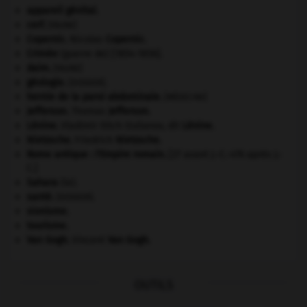
appareil génital.
cerf
.
[FAUNE]
Copernic
.
Nicolas
Copernic
.
Crimée
(guerre de) [1854-1856].
daim
.
[FAUNE]
géologie.
.
[DOSSIER]
hernie de la paroi abdominale
.
[MÉDECINE]
Jefferson
.
Thomas
Jefferson
.
Lénine
.
Vladimir Ilitch Oulianov, dit
Lénine
.
Nietzsche
.
Friedrich
Nietzsche
.
Rome antique : l'Empire romain
.
[27 avant J.-C.-476 après J.-
C.]
Sahara
(le).
santé.
.
[DOSSIER]
sionisme.
tourisme.
Van Gogh
.
Vincent
Van Gogh
.
OUTILS