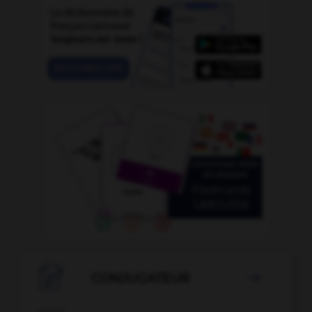

CONJUGATEUR
