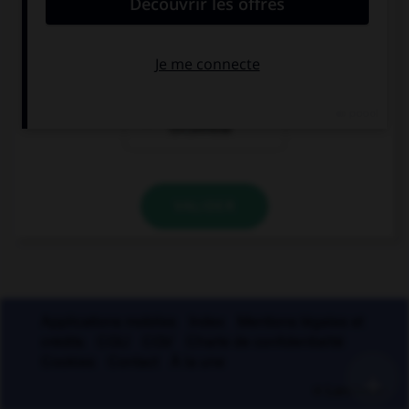
l'accent grave
l'accent aigu
l'accent
circonflexe
VALIDER
Applications mobiles
Index
Mentions légales et
crédits
CGU
CGV
Charte de confidentialité
Cookies
Contact
À la une
+
© Larousse