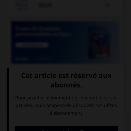

JEUX


COURS DE FRANÇAIS
QUIZ
Quel accent différencie l'habitant d'une colonie
d'une partie de l'intestin ?