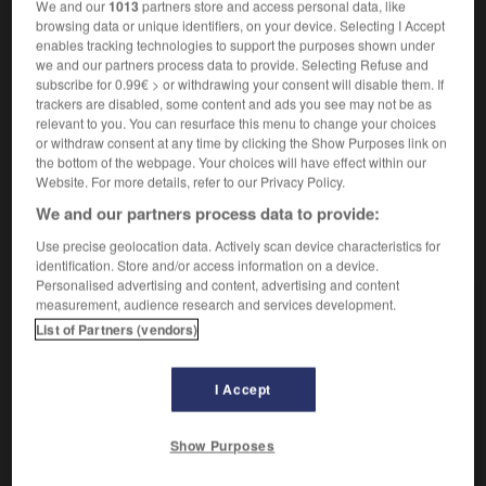
Ébauche d'une pièce céramique combinant tournage
We and our
1013
partners store and access personal data, like
2.
browsing data or unique identifiers, on your device. Selecting I Accept
et moulage dans un moule dit
à la housse.
enables tracking technologies to support the purposes shown under
Enveloppe plastique destinée à recouvrir et maintenir
3.
we and our partners process data to provide. Selecting Refuse and
en place les charges logées sur une palette de
subscribe for 0.99€ > or withdrawing your consent will disable them. If
trackers are disabled, some content and ads you see may not be as
manutention.
relevant to you. You can resurface this menu to change your choices
Fourreau de papier collé sur le dos des cahiers et sur
4.
or withdraw consent at any time by clicking the Show Purposes link on
la carte du dos de la couverture du livre à relier.
the bottom of the webpage. Your choices will have effect within our
Website. For more details, refer to our Privacy Policy.
We and our partners process data to provide:
Use precise geolocation data. Actively scan device characteristics for
VOUS CHERCHEZ PEUT-ÊTRE
identification. Store and/or access information on a device.
Personalised advertising and content, advertising and content
measurement, audience research and services development.
housse n.f.
List of Partners (vendors)
Enveloppe de tissu, de plastique, etc., servant à
recouvrir ou à protéger...
I Accept
housser v.t.
Couvrir un meuble, un objet, etc., d'une housse.
Show Purposes
drap-housse n.m.
Drap dont les coins sont conçus pour emboîter