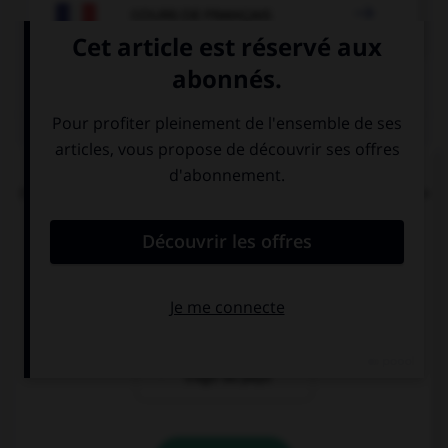

COURS DE FRANÇAIS
QUIZ
Dans la locution « îles [britanniques] », faut-il
mettre une majuscule à l'adjectif « britanniques »
?
oui
non
seulement s'il
s'agit du pays