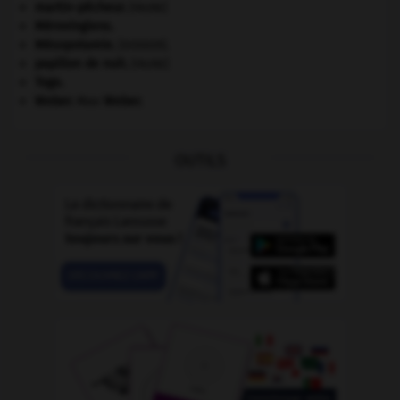
martin-pêcheur
.
[FAUNE]
Mérovingiens
.
Mésopotamie
.
.
[DOSSIER]
papillon de nuit
.
[FAUNE]
Togo
.
Weber
.
Max
Weber
.
OUTILS