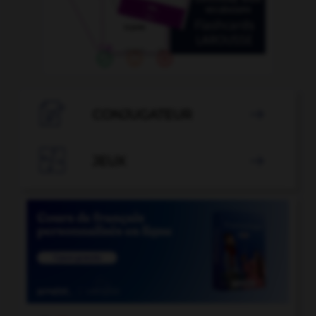

CONJUGATEUR


JEUX
