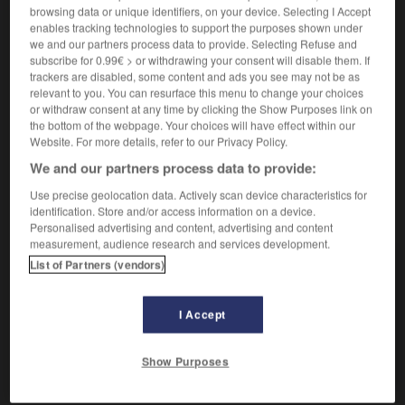
browsing data or unique identifiers, on your device. Selecting I Accept
actuels. (La classification actuelle réunit, au contraire,
enables tracking technologies to support the purposes shown under
l’homme et les singes dans un même groupe.)
we and our partners process data to provide. Selecting Refuse and
subscribe for 0.99€ > or withdrawing your consent will disable them. If
trackers are disabled, some content and ads you see may not be as
hominien

relevant to you. You can resurface this menu to change your choices
adjectif
or withdraw consent at any time by clicking the Show Purposes link on
the bottom of the webpage. Your choices will have effect within our
Relatif aux ancêtres fossiles de l'homme.
Website. For more details, refer to our Privacy Policy.
We and our partners process data to provide:
Use precise geolocation data. Actively scan device characteristics for
identification. Store and/or access information on a device.
VOUS CHERCHEZ PEUT-ÊTRE
Personalised advertising and content, advertising and content
measurement, audience research and services development.
List of Partners (vendors)
hominien n.m.
Primate non arboricole, à attitude bipède, dépourvu
de queue et de...
I Accept
hominien adj.
Relatif aux ancêtres fossiles de l'homme.
Show Purposes