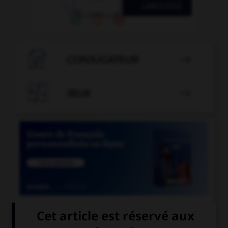

CONJUGATEUR


JEUX


COURS DE FRANÇAIS