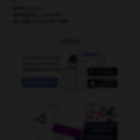
C.]
santé.
.
[DOSSIER]
surréalisme.
[LITTÉRATURE]
Van Gogh
.
Vincent
Van Gogh
.
OUTILS