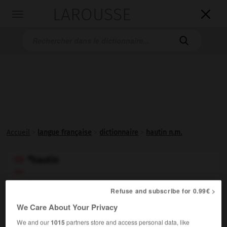
LAROUSSE

Toggle
navigation

Accueil
>
langue française
>
dictionnaire
>
hautin n.m.
*hautin

ou
*hautain

Refuse and subscribe for 0.99€ >
nom masculin
We Care About Your Privacy
(de haut)
We and our
1015
partners store and access personal data, like