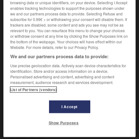
Vigne cultivée sur souches élevées, et dont les
1.
browsing data or unique identifiers, on your device. Selecting I Accept
enables tracking technologies to support the purposes shown under
branches à fruits sont à une certaine distance du sol.
we and our partners process data to provide. Selecting Refuse and
Grands échalas ou arbre qui soutiennent les vignes
2.
subscribe for 0.99€ > or withdrawing your consent will disable them. If
ainsi conduites.
trackers are disabled, some content and ads you see may not be as
relevant to you. You can resurface this menu to change your choices
or withdraw consent at any time by clicking the Show Purposes link on
the bottom of the webpage. Your choices will have effect within our
Website. For more details, refer to our Privacy Policy.
VOUS CHERCHEZ PEUT-ÊTRE
We and our partners process data to provide:
Use precise geolocation data. Actively scan device characteristics for
hautin n.m.
identification. Store and/or access information on a device.
Vigne cultivée sur souches élevées, et dont les
Personalised advertising and content, advertising and content
branches à...
measurement, audience research and services development.
List of Partners (vendors)
hautain adj.
Qui est orgueilleux, arrogant, et d'un abord difficile.
I Accept
Show Purposes

HOMONYMES