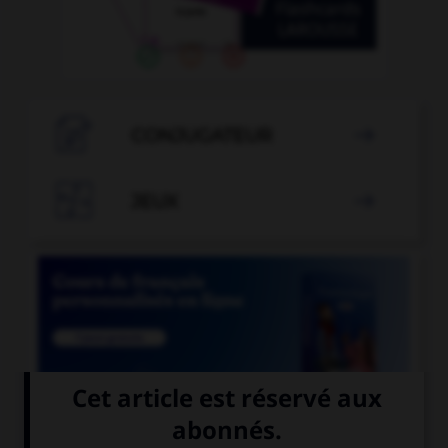

CONJUGATEUR


JEUX


COURS DE FRANÇAIS