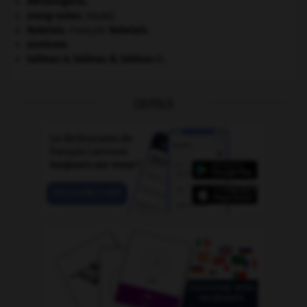
Mérovingiens
.
orang-outan
.
[FAUNE]
Rabelais
.
François
Rabelais
.
sionisme.
tableau A, tableau B, tableau C.
OUTILS