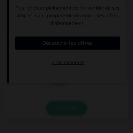
QUIZ
Quel mot ne se termine pas par « th » ?
bismut…
azimut…
zénit…
VALIDER